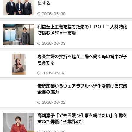
にする
2026/06/30
利益至上主義を捨てた先のＩＰＯＩＴ人材特化
で挑むメジャー市場
2026/06/03
専業主婦の挫折を越え上場へ働く母の背中が子
を育てる
2026/06/03
伝統産業からウェアラブルへ進化を続ける京都
企業の底力
2026/06/02
高畑淳子「できる限り仕事を続けたい」年齢を
重ねた俳優こそ業界の宝