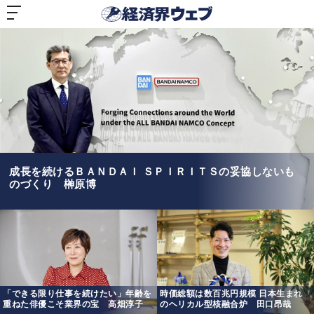
経
済
界
ウ
ェ
ブ
成長を続けるＢＡＮＤＡＩ ＳＰＩＲＩＴＳの妥協しないも
のづくり 榊原博
「できる限り仕事を続けたい」年齢を
時価総額は数百兆円規模 日本生まれ
重ねた俳優こそ業界の宝 高畑淳子
のヘリカル型核融合炉 田口昂哉