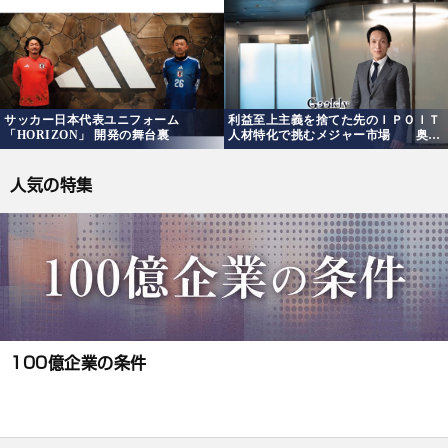
サッカー日本代表ユニフォーム
利益至上主義を捨てた先のＩＰＯＩＴ
「HORIZON」 開発の舞台裏
人材特化で挑むメジャー市場 奥山
貴広
人気の特集
100億企業の条件