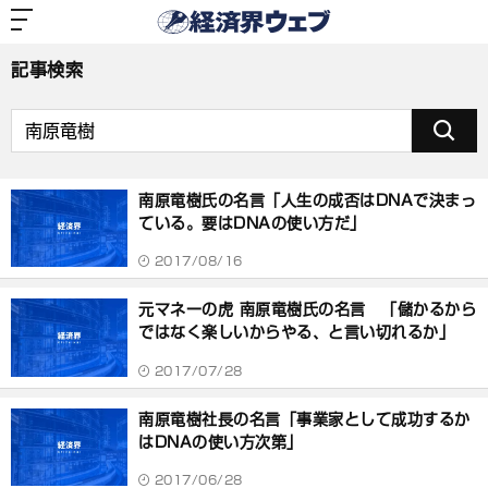
経
済
「南原竜樹」の検索結果
界
ウ
ェ
記事検索
ブ
南原竜樹氏の名言「人生の成否はDNAで決まっ
ている。要はDNAの使い方だ」
2017/08/16
元マネーの虎 南原竜樹氏の名言 「儲かるから
ではなく楽しいからやる、と言い切れるか」
2017/07/28
南原竜樹社長の名言「事業家として成功するか
はDNAの使い方次第」
2017/06/28