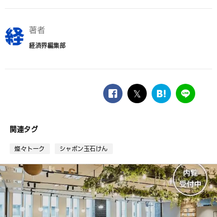
著者
経済界編集部
facebook
twitter
は
LINE
て
な
ブ
関連タグ
ッ
ク
燦々トーク
シャボン玉石けん
マ
ー
ク