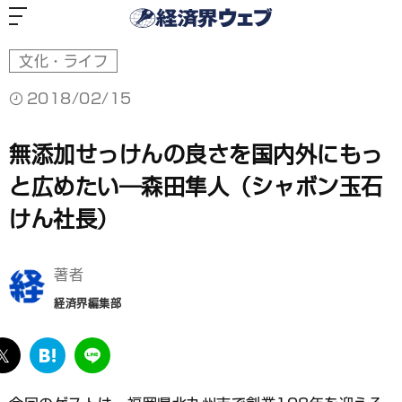
経
済
界
ウ
ェ
ブ
文化・ライフ
2018/02/15
無添加せっけんの良さを国内外にもっ
と広めたい―森田隼人（シャボン玉石
けん社長）
著者
経済界編集部
ebook
twitter
は
LINE
て
な