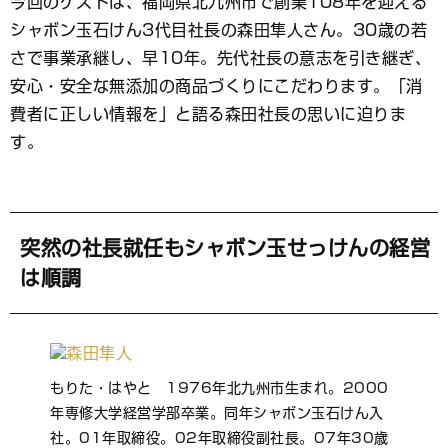
今回のゲストは、福岡県北九州市で創業108年を迎える
ブ
シャボン玉石けん3代目社長の森田隼人さん。30歳の若
ッ
ク
さで事業承継し、早10年。先代社長の意志を引き継ぎ、
マ
安心・安全な無添加の商品づくりにこだわります。「消
ー
費者に正しい情報を」と語る森田社長の思いに迫りま
ク
す。
突然の社長就任もシャボン玉せっけんの経営
は順調
もりた・はやと 1976年北九州市生まれ。2000
年専修大学経営学部卒業。同年シャボン玉石けん入
社。01年取締役。02年取締役副社長。07年30歳