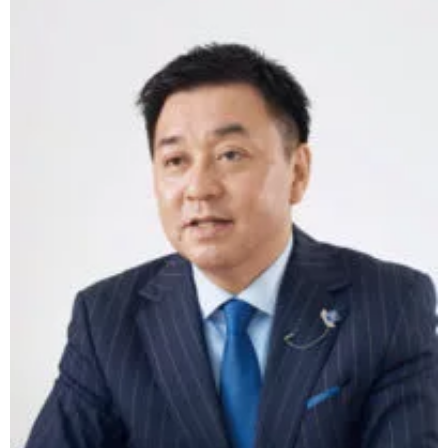
ッ
ク
マ
ー
ク