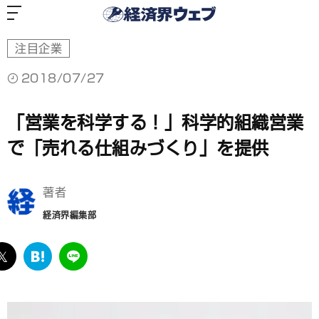
経
済
界
ウ
ェ
ブ
注目企業
2018/07/27
「営業を科学する！」科学的組織営業
で「売れる仕組みづくり」を提供
著者
経済界編集部
ebook
twitter
は
LINE
て
な
ブ