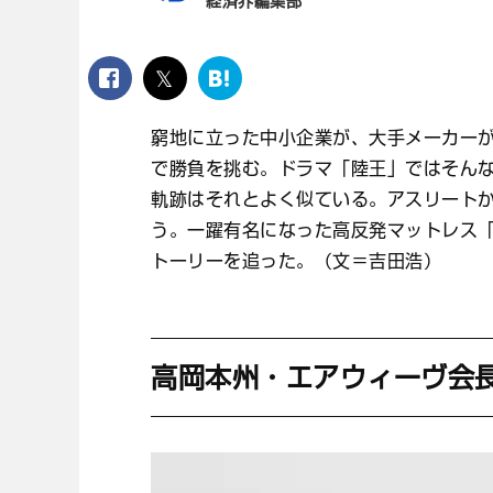
経済界編集部
facebook
twitter
は
て
な
窮地に立った中小企業が、大手メーカー
ブ
で勝負を挑む。ドラマ「陸王」ではそん
ッ
ク
軌跡はそれとよく似ている。アスリート
マ
う。一躍有名になった高反発マットレス
ー
トーリーを追った。（文＝吉田浩）
ク
高岡本州・エアウィーヴ会