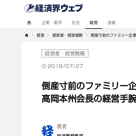
経
済
界
ウ
ェ
企業・業界
社会
経営
連載
ブ
経営
経営者・経営戦略
倒産寸前のファミリー企
経営者・経営戦略
2018/07/27
倒産寸前のファミリー
高岡本州会長の経営手
著者