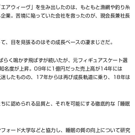
「エアウィーヴ」を生み出したのは、もともと漁網や釣り糸
小企業。苦境に陥っていた会社を救ったのが、現会長兼社長
して、目を見張るのはその成長ペースの凄まじさだ。
ばらく鳴かず飛ばずが続いたが、元フィギュアスケート選
知名度が上昇。09年に1億円だった売上高が14年には
低迷したものの、17年からは再び成長軌道に乗り、18年は
たちに認められる品質と、それを可能にする徹底的な「睡眠
ンフォード大学などと協力し、睡眠の質の向上について研究