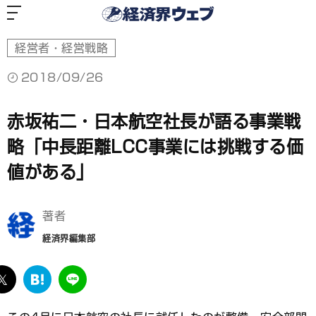
経
済
界
ウ
ェ
ブ
経営者・経営戦略
2018/09/26
赤坂祐二・日本航空社長が語る事業戦
略「中長距離LCC事業には挑戦する価
値がある」
著者
経済界編集部
ebook
twitter
は
LINE
て
な