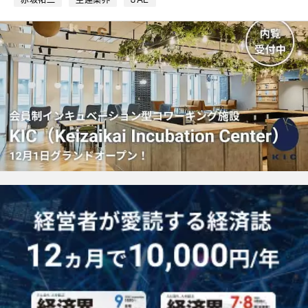
マ
ー
ク