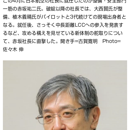
この4月に日本航空の社長に就任したのが整備・安全部門
ブ
一筋の赤坂祐二氏。破綻以降の社長では、大西賢氏が整
ッ
ク
備、植木義晴氏がパイロットと3代続けての現場出身者と
マ
なる。就任後、さっそく中長距離LCCへの参入を発表す
ー
るなど、攻める構えを見せている新体制の舵取りについ
ク
て、赤坂社長に直撃した。聞き手=古賀寛明 Photo=
佐々木 伸