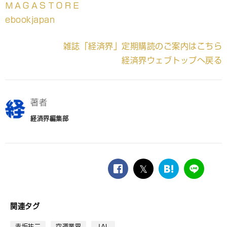
ＭＡＧＡＳＴＯＲＥ
ebookjapan
雑誌「経済界」定期購読のご案内はこちら
経済界ウェブトップへ戻る
著者
経済界編集部
facebook
twitter
は
LINE
て
な
ブ
関連タグ
ッ
ク
赤坂祐二
空運業界
JAL