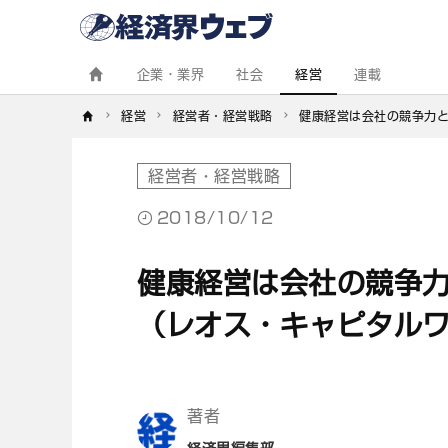
経
済
界
ウ
ェ
企業・業界
社会
経営
連載
ブ
経営
経営者・経営戦略
健康経営は会社の競争力
経営者・経営戦略
2018/10/12
健康経営は会社の競争
（レオス・キャピタル
著者