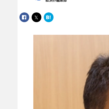
経済界編集部
facebook
twitter
は
て
な
ブ
ッ
ク
マ
ー
ク