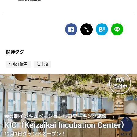
facebook
twitter
は
LINE
て
な
ブ
関連タグ
ッ
ク
年収1億円
江上治
マ
ー
ク