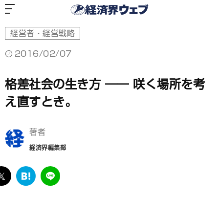
経
済
界
ウ
ェ
ブ
経営者・経営戦略
2016/02/07
格差社会の生き方 ―― 咲く場所を考
え直すとき。
著者
経済界編集部
ebook
twitter
は
LINE
て
な
ブ