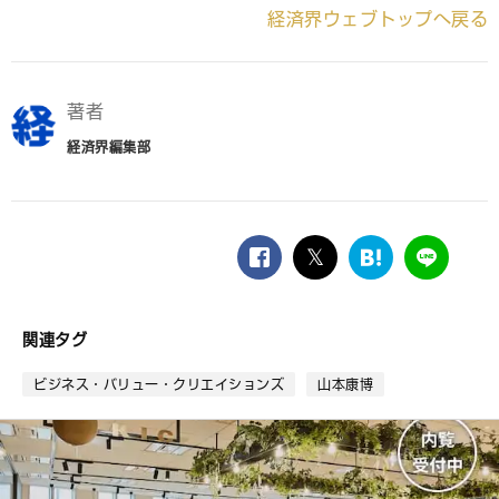
経済界ウェブトップへ戻る
著者
経済界編集部
facebook
twitter
は
LINE
て
な
ブ
関連タグ
ッ
ク
ビジネス・バリュー・クリエイションズ
山本康博
マ
ー
ク