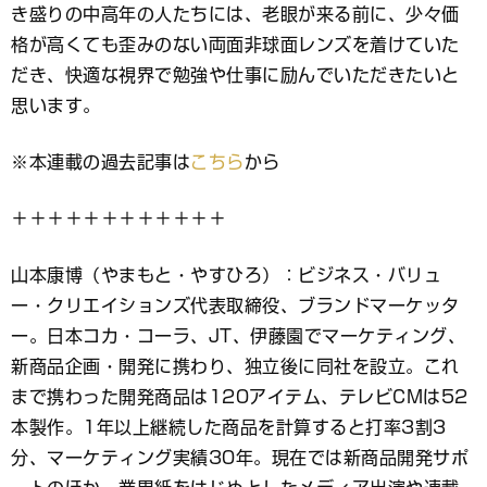
き盛りの中高年の人たちには、老眼が来る前に、少々価
格が高くても歪みのない両面非球面レンズを着けていた
だき、快適な視界で勉強や仕事に励んでいただきたいと
思います。
※本連載の過去記事は
こちら
から
＋＋＋＋＋＋＋＋＋＋＋＋
山本康博（やまもと・やすひろ）：ビジネス・バリュ
ー・クリエイションズ代表取締役、ブランドマーケッタ
ー。日本コカ・コーラ、JT、伊藤園でマーケティング、
新商品企画・開発に携わり、独立後に同社を設立。これ
まで携わった開発商品は120アイテム、テレビCMは52
本製作。1年以上継続した商品を計算すると打率3割3
分、マーケティング実績30年。現在では新商品開発サポ