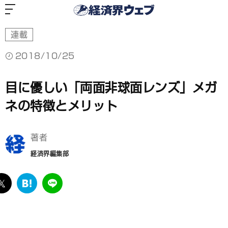
経
済
界
ウ
ェ
ブ
連載
2018/10/25
目に優しい「両面非球面レンズ」メガ
ネの特徴とメリット
著者
経済界編集部
ebook
twitter
は
LINE
て
な
ブ