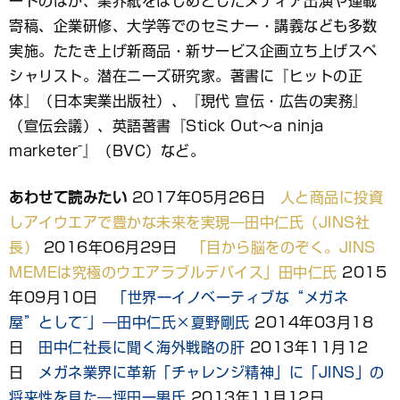
ートのほか、業界紙をはじめとしたメディア出演や連載
寄稿、企業研修、大学等でのセミナー・講義なども多数
実施。たたき上げ新商品・新サービス企画立ち上げスペ
シャリスト。潜在ニーズ研究家。著書に『ヒットの正
体』（日本実業出版社）、『現代 宣伝・広告の実務』
（宣伝会議）、英語著書『Stick Out～a ninja
marketer~』（BVC）など。
あわせて読みたい
2017年05月26日
人と商品に投資
しアイウエアで豊かな未来を実現―田中仁氏（JINS社
長）
2016年06月29日
「目から脳をのぞく。JINS
MEMEは究極のウエアラブルデバイス」田中仁氏
2015
年09月10日
「世界一イノベーティブな“メガネ
屋”として~」―田中仁氏×夏野剛氏
2014年03月18
日
田中仁社長に聞く海外戦略の肝
2013年11月12
日
メガネ業界に革新「チャレンジ精神」に「JINS」の
将来性を見た―坪田一男氏
2013年11月12日