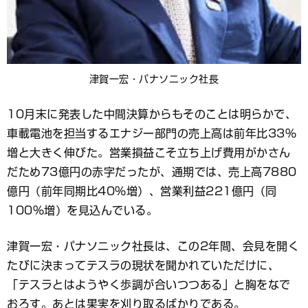
津賀一宏・パナソニック社長
10月末に発表した中間決算からもそのことは明らかで、
車載電池を担当するエナジー部門の売上高は前年比33％
増と大きく伸びた。営業損益こそ立ち上げ費用がかさん
だため73億円の赤字だったが、通期では、売上高7880
億円（前年同期比40％増）、営業利益221億円（同
100％増）を見込んでいる。
津賀一宏・パナソニック社長は、この2年間、会見を開く
たびに決まってテスラの現状を聞かれていただけに、
「テスラとはようやく歩調が合いつつある」と胸をなで
おろす。あとは果実を刈り取るばかりである。