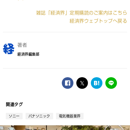
雑誌「経済界」定期購読のご案内はこちら
経済界ウェブトップへ戻る
著者
経済界編集部
facebook
twitter
は
LINE
て
な
ブ
関連タグ
ッ
ク
ソニー
パナソニック
電気機器業界
マ
ー