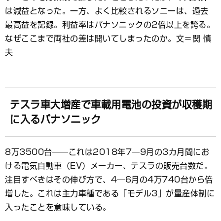
ッ
ク
は減益となった。一方、よく比較されるソニーは、過去
マ
最高益を記録。利益率はパナソニックの2倍以上を誇る。
ー
なぜここまで両社の差は開いてしまったのか。文＝関 慎
ク
夫
テスラ車大増産で車載用電池の投資が収穫期
に入るパナソニック
8万3500台――これは2018年7―9月の3カ月間にお
ける電気自動車（EV）メーカー、テスラの販売台数だ。
注目すべきはその伸び方で、4―6月の4万740台から倍
増した。これは主力車種である「モデル3」が量産体制に
入ったことを意味している。