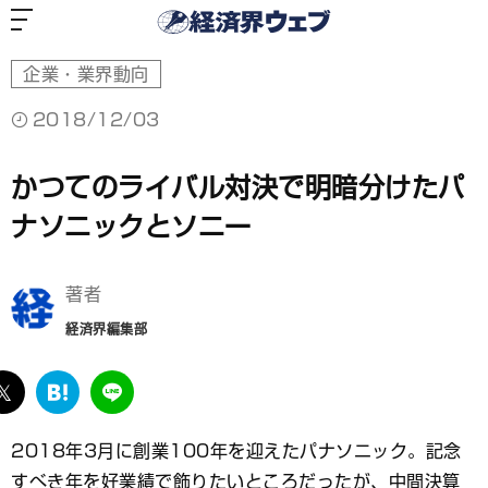
経
済
界
ウ
ェ
ブ
企業・業界動向
2018/12/03
かつてのライバル対決で明暗分けたパ
ナソニックとソニー
著者
経済界編集部
ebook
twitter
は
LINE
て
な
2018年3月に創業100年を迎えたパナソニック。記念
ブ
すべき年を好業績で飾りたいところだったが、中間決算