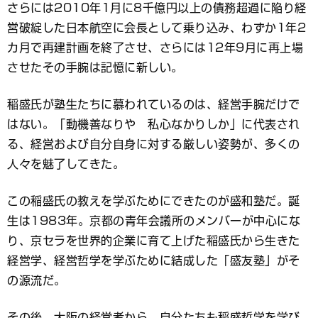
さらには2010年1月に8千億円以上の債務超過に陥り経
営破綻した日本航空に会長として乗り込み、わずか1年2
カ月で再建計画を終了させ、さらには12年9月に再上場
させたその手腕は記憶に新しい。
稲盛氏が塾生たちに慕われているのは、経営手腕だけで
はない。「動機善なりや 私心なかりしか」に代表され
る、経営および自分自身に対する厳しい姿勢が、多くの
人々を魅了してきた。
この稲盛氏の教えを学ぶためにできたのが盛和塾だ。誕
生は1983年。京都の青年会議所のメンバーが中心にな
り、京セラを世界的企業に育て上げた稲盛氏から生きた
経営学、経営哲学を学ぶために結成した「盛友塾」がそ
の源流だ。
その後、大阪の経営者から、自分たちも稲盛哲学を学び