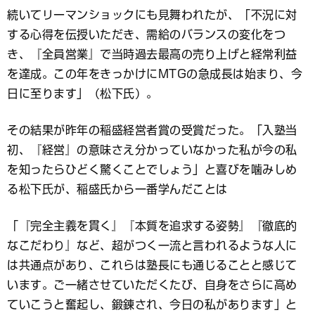
続いてリーマンショックにも見舞われたが、「不況に対
する心得を伝授いただき、需給のバランスの変化をつ
き、『全員営業』で当時過去最高の売り上げと経常利益
を達成。この年をきっかけにMTGの急成長は始まり、今
日に至ります」（松下氏）。
その結果が昨年の稲盛経営者賞の受賞だった。「入塾当
初、『経営』の意味さえ分かっていなかった私が今の私
を知ったらひどく驚くことでしょう」と喜びを噛みしめ
る松下氏が、稲盛氏から一番学んだことは
「『完全主義を貫く』『本質を追求する姿勢』『徹底的
なこだわり』など、超がつく一流と言われるような人に
は共通点があり、これらは塾長にも通じることと感じて
います。ご一緒させていただくたび、自身をさらに高め
ていこうと奮起し、鍛錬され、今日の私があります」と