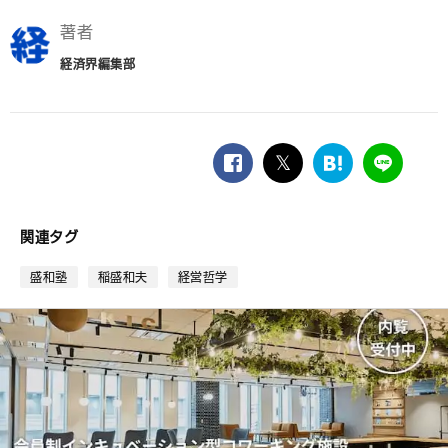
著者
経済界編集部
facebook
twitter
は
LINE
て
な
ブ
関連タグ
ッ
ク
盛和塾
稲盛和夫
経営哲学
マ
ー
ク