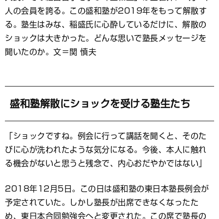
ッ
ク
人の会員を誇る。この盛和塾が2019年をもって解散す
マ
る。塾生はみな、稲盛氏に心酔しているだけに、解散の
ー
ショックは大きかった。どんな思いで塾長メッセージを
ク
聞いたのか。文＝関 慎夫
盛和塾解散にショックを受ける塾生たち
「ショックですね。例会に行って講話を聞くと、そのた
びに心が洗われたような気分になる。今後、本人に触れ
る機会がないと思うと残念で、内心おだやかではない」
2018年12月5日。この日は盛和塾の東日本塾長例会が
予定されていた。しかし塾長が出席できなくなったた
め、東日本合同勉強会へと変更された。この席で塾長の