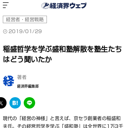
経
済
界
ウ
ェ
ブ
経営者・経営戦略
2019/01/29
稲盛哲学を学ぶ盛和塾解散を塾生たち
はどう聞いたか
著者
経済界編集部
ebook
twitter
は
LINE
て
な
現代の「経営の神様」と言えば、京セラ創業者の稲盛和
ブ
夫氏。その経営哲学を学ぶ「盛和塾」は全世界に1万3千