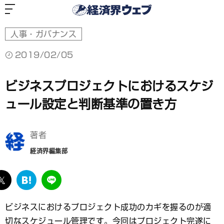
経
済
界
ウ
ェ
ブ
人事・ガバナンス
2019/02/05
ビジネスプロジェクトにおけるスケジ
ュール設定と判断基準の置き方
著者
経済界編集部
ebook
twitter
は
LINE
て
な
ビジネスにおけるプロジェクト成功のカギを握るのが適
ブ
切なスケジュール管理です。今回はプロジェクト完遂に