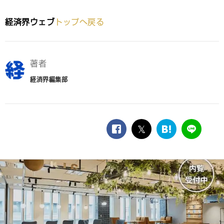
経済界ウェブ
トップへ戻る
著者
経済界編集部
facebook
twitter
は
LINE
て
な
ブ
ッ
ク
マ
ー
ク