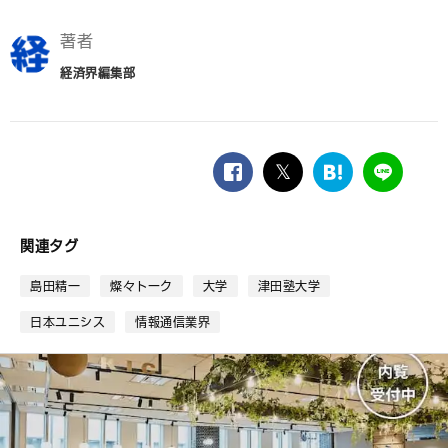
著者
経済界編集部
facebook
twitter
は
LINE
て
な
ブ
関連タグ
ッ
ク
島田精一
燦々トーク
大学
津田塾大学
マ
ー
日本ユニシス
情報通信業界
ク