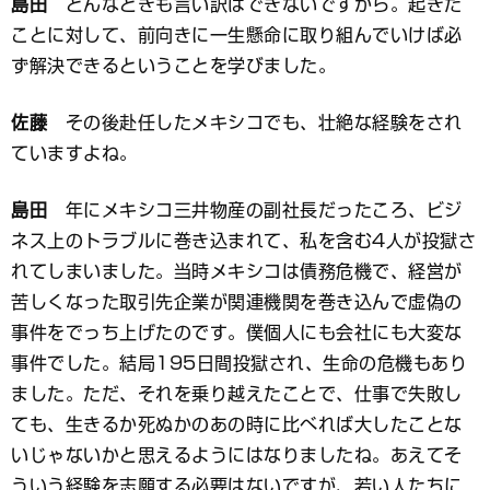
島田
どんなときも言い訳はできないですから。起きた
ことに対して、前向きに一生懸命に取り組んでいけば必
ず解決できるということを学びました。
佐藤
その後赴任したメキシコでも、壮絶な経験をされ
ていますよね。
島田
年にメキシコ三井物産の副社長だったころ、ビジ
ネス上のトラブルに巻き込まれて、私を含む4人が投獄さ
れてしまいました。当時メキシコは債務危機で、経営が
苦しくなった取引先企業が関連機関を巻き込んで虚偽の
事件をでっち上げたのです。僕個人にも会社にも大変な
事件でした。結局195日間投獄され、生命の危機もあり
ました。ただ、それを乗り越えたことで、仕事で失敗し
ても、生きるか死ぬかのあの時に比べれば大したことな
いじゃないかと思えるようにはなりましたね。あえてそ
ういう経験を志願する必要はないですが、若い人たちに