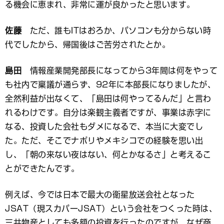
る機会に恵まれ、非常に運が良かったと思います。
佐藤
ただ、誰もITはおろか、パソコンも分からない時
代でしたから、帰国後はご苦労されたとか。
島田
情報産業開発部長になってから3年間は何をやって
も社内で稟議が通らず、92年に本部長になりましたが、
全然利益が出なくて、「島田は何やってるんだ」と言わ
れるわけです。自分は楽観主義者ですが、事業は赤字に
なる、投資した会社もダメになるで、本当に大変でし
た。ただ、そこでナポリやメキシコでの経験を思い出
し、「朝の来ない夜はない、何とかなるさ」と考えるこ
とができたんです。
例えば、今では日本で最大の衛星放送会社となった
JSAT（現スカパーJSAT）という会社をつくった時は、
三井物産としても多額の投資を行ったのですが、なぜ商