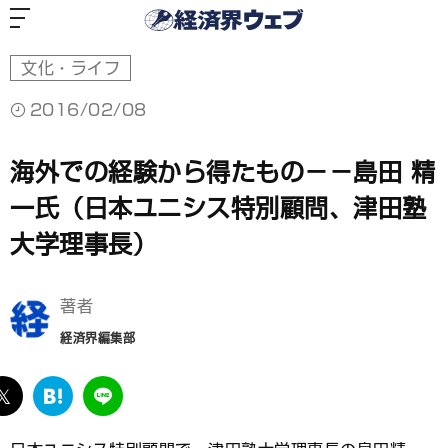
経
済
界
ウ
ェ
ブ
文化・ライフ
2016/02/08
海外での経験から得たもの－－島田 精
一氏（日本ユニシス特別顧問、津田塾
大学理事長）
著者
経済界編集部
ebook
twitter
は
LINE
て
な