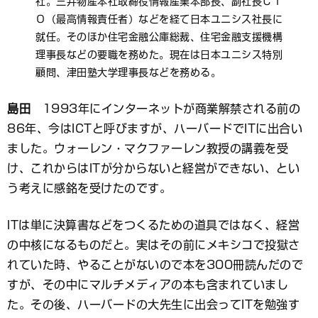
社。三井物産本社取締役情報産業本部長、副社長ＣＩ
Ｏ（最高情報責任者）などを経て日本ユニシス社長に
就任。そのほか住宅金融公庫総裁、住宅金融支援機構
理事長などの要職を務めた。現在は日本ユニシス特別
顧問、津田塾大学理事長などを務める。
島田
1993年にインターネットが商業解禁される前の
86年、今はICTと呼びますが、ハーバードでITに出合い
ました。ウォーレン・マクファーレン教授の講義を受
け、これからはITが分からないと経営ができない、とい
う考えに感銘を受けたのです。
ITは単に決算書などをつくるための道具ではなく、経営
の中核になるものだと。実はその前にメキシコで投獄さ
れていた時、やることがないので本を300冊読んだので
すが、その中にマルチメディアの本も含まれていまし
た。その後、ハーバードの大先生に出会ってITを勉強す