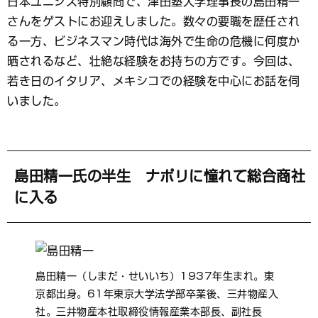
日本ユニシス特別顧問で、津田塾大学理事長の島田精一
ブ
さんをゲストにお迎えしました。数々の要職を歴任され
ッ
ク
る一方、ビジネスマン時代は海外で生命の危機に何度か
マ
晒されるなど、壮絶な経験をお持ちの方です。今回は、
ー
若き日のイタリア、メキシコでの経験を中心にお話を伺
ク
いました。
島田精一氏の半生 ナポリに憧れて総合商社
に入る
島田精一（しまだ・せいいち）1937年生まれ。東
京都出身。61年東京大学法学部卒業後、三井物産入
社。三井物産本社取締役情報産業本部長、副社長