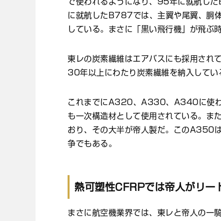
で使われるようになり、95年に就航した
に就航したB787では、主翼や尾翼、胴
している。まさに「黒い飛行機」が飛ぶ
東レの炭素繊維はエアバスにも採用され
30年以上にわたり炭素繊維を納入してい
これまでにA320、A330、A340に
も一次構造材として使用されている。また
おり、その大半が帝人製だ。このA350
争でもある。
熱可塑性CFRPでは帝人がリー
まさに航空機業界では、東レと帝人の一騎