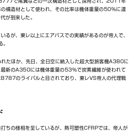
B777で尾翼などの一次構造材として採用され、2011年
体の構造材として使われ、その比率は機体重量の50％に達
時代が到来した。
ているが、東レ以上にエアバスでの実績があるのが帝人で、
る。
使われたほか、先日、全日空に納入した超大型旅客機A380に
最新のA350には機体重量の53％で炭素繊維が使われて
はB787のライバルと目されており、東レVS帝人の代理戦
ド
打ちの様相を呈しているが、熱可塑性CFRPでは、帝人が