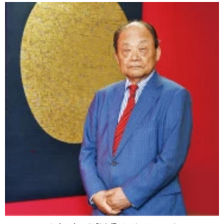
ッ
ク
マ
ー
ク