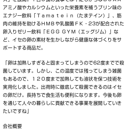
アミノ酸やカルシウムといった栄養素を補うプリン味の
エナジー飲料「Ｔａｍａｔｅｉｎ（たまテイン）」、筋
肉の維持を助けるＨＭＢや乳酸菌ＦＫ‐23が配合された
卵入りゼリー飲料「ＥＧＧ ＧＹＭ（エッグジム）」な
ど、イセの卵の素材を生かしながら健康な体づくりをサ
ポートする商品だ。
「卵は加熱しすぎると固まってしまうので62度までで殺
菌しています。しかし、この温度では残ってしまう雑菌
もあるので、１２０度まで加熱しても液状を保つ技術を
実用化しました。出荷時に徹底して殺菌できるのはイセ
の卵だけ。長持ちで食生活も便利になります。今後も卵
を通じて人々の暮らしに貢献できる事業を展開していき
たいですね」
会社概要