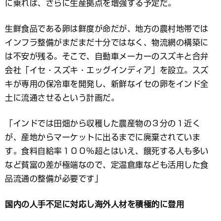
に乗れば、さらに生産拠点を増強する予定だ。
生鮮食品である卵は鮮度が命だが、地方の農村地帯では
インフラ整備がまだまだ十分ではなく、物流網の構築に
は不安が残る。そこで、自動車メーカーのスズキと合弁
会社「イセ・スズキ・エッグインディア」を設立。スズ
キが専用の保冷車を開発し、新鮮なイセの卵をインド全
土に流通させるという計画だ。
「インドでは田畑から収穫した農産物の３分の１近く
が、産地からマーケットに出るまでに廃棄されていま
す。食料自給率１００％超とはいえ、餓死する人も多い
など貧富の差が極端なので、定温倉庫なども活用した食
品流通の整備が必要です」
国内の人手不足に対応し海外人材を積極的に登用