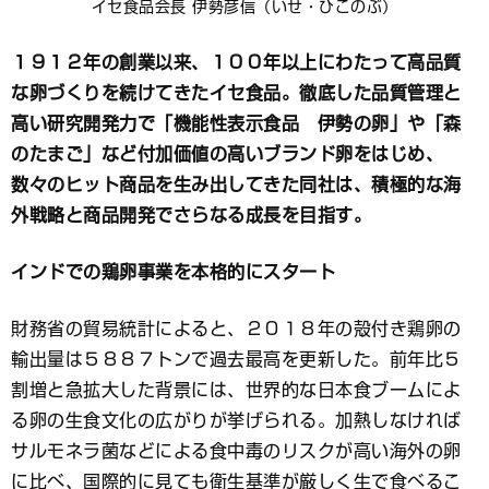
イセ食品会長 伊勢彦信（いせ・ひこのぶ）
１９１２年の創業以来、１００年以上にわたって高品質
な卵づくりを続けてきたイセ食品。徹底した品質管理と
高い研究開発力で「機能性表示食品 伊勢の卵」や「森
のたまご」など付加価値の高いブランド卵をはじめ、
数々のヒット商品を生み出してきた同社は、積極的な海
外戦略と商品開発でさらなる成長を目指す。
インドでの鶏卵事業を本格的にスタート
財務省の貿易統計によると、２０１８年の殻付き鶏卵の
輸出量は５８８７トンで過去最高を更新した。前年比５
割増と急拡大した背景には、世界的な日本食ブームによ
る卵の生食文化の広がりが挙げられる。加熱しなければ
サルモネラ菌などによる食中毒のリスクが高い海外の卵
に比べ、国際的に見ても衛生基準が厳しく生で食べるこ