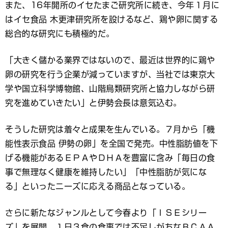
また、16年開所のイセたまご研究所に続き、今年１月に
はイセ食品 木更津研究所を設けるなど、鶏や卵に関する
総合的な研究にも積極的だ。
「大きく儲かる業界ではないので、最近は世界的に鶏や
卵の研究を行う企業が減っていますが、当社では東京大
学や国立科学博物館、山階鳥類研究所と協力しながら研
究を進めていきたい」と伊勢会長は意気込む。
そうした研究は着々と成果を生んでいる。７月から「機
能性表示食品 伊勢の卵」を全国で発売。中性脂肪値を下
げる機能があるＥＰＡやＤＨＡを豊富に含み「毎日の食
事で無理なく健康を維持したい」「中性脂肪が気にな
る」といったニーズに応える商品となっている。
さらに新たなジャンルとして今春より「ＩＳＥシリー
ズ」を展開。１日３食の食事では不足しがちなＢＣＡＡ