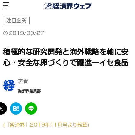
経
済
界
ウ
ェ
ブ
注目企業
2019/09/27
積極的な研究開発と海外戦略を軸に安
心・安全な卵づくりで躍進―イセ食品
著者
経済界編集部
ebook
twitter
は
LINE
て
な
(
『経済界』2019年11月号より転載)
ブ