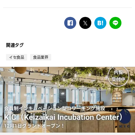
facebook
twitter
は
LINE
て
な
ブ
関連タグ
ッ
ク
イセ食品
食品業界
マ
ー
ク