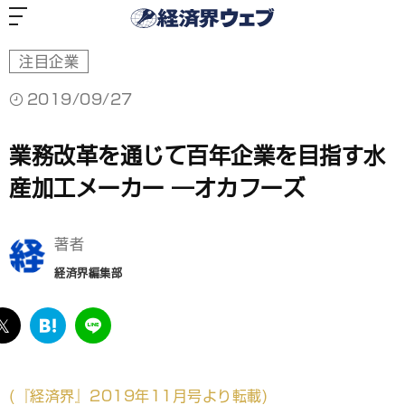
経
済
界
ウ
ェ
ブ
注目企業
2019/09/27
業務改革を通じて百年企業を目指す水
産加工メーカー ―オカフーズ
著者
経済界編集部
ebook
twitter
は
LINE
て
な
ブ
(
『経済界』2019年11月号より転載)