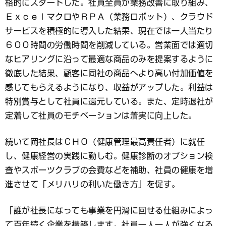
格的にスタートした。社員全員が業務改善に取り組み、
ＥｘｃｅｌマクロやＲＰＡ（業務ロボット）、クラウド
サービスを積極的に導入した結果、現在では一人当たり
６００時間の労働時間を削減している。営業面では適切
なヒアリングに沿って最適な商品のみを提案するように
徹底した結果、顧客に同社の商品へより高い付加価値を
感じてもらえるようになり、収益がアップした。利益は
特別賞与として社員に還元している。また、定時退社が
定着して社員のモチベーションは着実に向上した。
続いて岡社長はＣＨＯ（健康管理最高責任者）に就任
し、健康経営の実践に勤しむ。健康診断のオプション検
査やスポーツクラブの会費などを補助、社員の健康を増
進させて「メリハリの利いた働き方」を促す。
「誰が社長になっても事業を円滑に回せる仕組みによっ
て百年続く企業を構築します。社員一人一人が強くなる