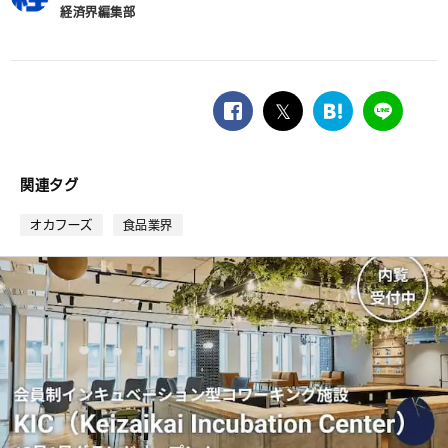
経済界編集部
facebook
twitter
は
LINE
て
な
ブ
関連タグ
ッ
ク
オカフーズ
食品業界
マ
ー
ク