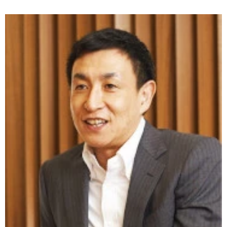
ッ
ク
マ
ー
ク