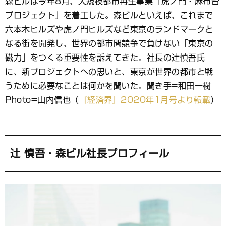
森ビルは今年8月、大規模都市再生事業「虎ノ門・麻布台
ブ
プロジェクト」を着工した。森ビルといえば、これまで
ッ
ク
六本木ヒルズや虎ノ門ヒルズなど東京のランドマークと
マ
なる街を開発し、世界の都市間競争で負けない「東京の
ー
磁力」をつくる重要性を訴えてきた。社長の辻慎吾氏
ク
に、新プロジェクトへの思いと、東京が世界の都市と戦
うために必要なことは何かを聞いた。聞き手=和田一樹
Photo=山内信也（
『経済界』2020年1月号より転載
）
辻 慎吾・森ビル社長プロフィール