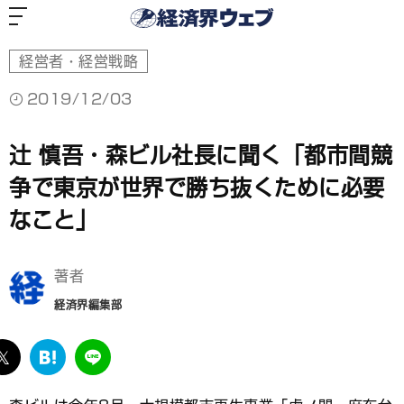
経
済
界
ウ
ェ
ブ
経営者・経営戦略
2019/12/03
辻 慎吾・森ビル社長に聞く「都市間競
争で東京が世界で勝ち抜くために必要
なこと」
著者
経済界編集部
ebook
twitter
は
LINE
て
な