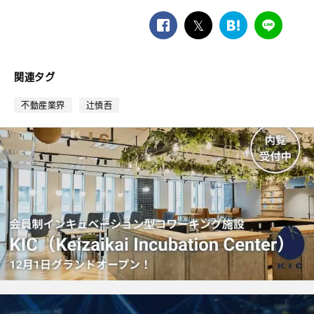
facebook
twitter
は
LINE
て
な
ブ
関連タグ
ッ
ク
不動産業界
辻慎吾
マ
ー
ク