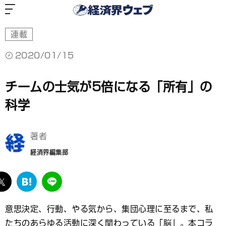
経
済
界
ウ
ェ
ブ
連載
2020/01/15
チームの士気が5倍になる「所有」の
科学
著者
経済界編集部
ebook
twitter
は
LINE
て
な
意思決定、行動、やる気から、集団心理に至るまで、私
ブ
たちのあらゆる活動に深く関わっている「脳」。本コラ