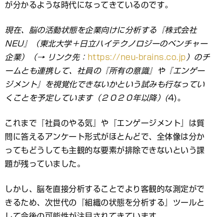
が分かるような時代になってきているのです。
現在、脳の活動状態を企業向けに分析する『株式会社
NEU』（東北大学＋日立ハイテクノロジーのベンチャー
企業）（→ リンク先：
https://neu-brains.co.jp
）のチ
ームとも連携して、社員の『所有の意識』や『エンゲー
ジメント』を視覚化できないかという試みも行なってい
くことを予定しています（２０２０年以降）(
4)。
これまで『社員のやる気』や『エンゲージメント』は質
問に答えるアンケート形式がほとんどで、全体像は分か
ってもどうしても主観的な要素が排除できないという課
題が残っていました。
しかし、脳を直接分析することでより客観的な測定がで
きるため、次世代の『組織の状態を分析する』ツールと
して今後の可能性が注目されてきています。