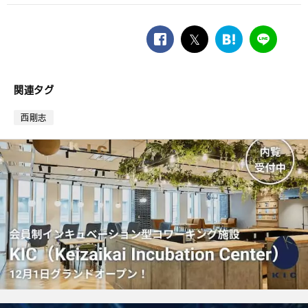
facebook
twitter
は
LINE
て
な
ブ
関連タグ
ッ
ク
西剛志
マ
ー
ク