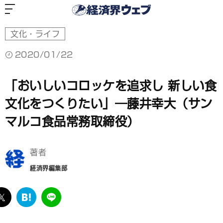
経
済
界
ウ
ェ
ブ
文化・ライフ
2020/01/22
「おいしいコロッケを追求し 新しい食
文化をつくりたい」―藤井幸大（サン
マルコ食品常務取締役）
著者
経済界編集部
ebook
twitter
は
LINE
て
な