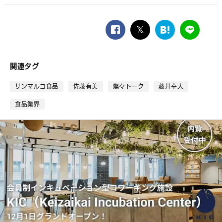
facebook
twitter
は
LINE
て
な
ブ
関連タグ
ッ
ク
サンマルコ食品
佐藤有美
燦々トーク
藤井幸大
マ
ー
食品業界
ク