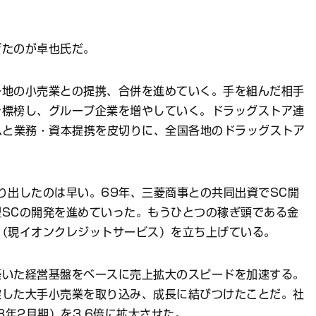
げたのが卓也氏だ。
各地の小売業との提携、合併を進めていく。手を組んだ相手
を標榜し、グループ企業を増やしていく。ドラッグストア連
ハと業務・資本提携を皮切りに、全国各地のドラッグストア
り出したのは早い。69年、三菱商事との共同出資でSC開
SCの開発を進めていった。もうひとつの稼ぎ頭である金
（現イオンクレジットサービス）を立ち上げている。
築いた経営基盤をベースに売上拡大のスピードを加速する。
綻した大手小売業を取り込み、成長に結びつけたことだ。社
8年2月期）を3.6倍に拡大させた。