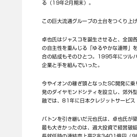
る（19年2月期末）。
この巨大流通グループの土台をつくり上
卓也氏はジャスコを誕生させると、全国
の自主性を重んじる「ゆるやかな連帯」
合の結成もそのひとつ。1995年にツル
企業と手を組んでいった。
今やイオンの稼ぎ頭となったSC開発に乗
発のダイヤモンドシティを設立し、郊外型
融では、81年に日本クレジットサービス
バトンを引き継いだ元也氏は、卓也氏が
最も大きかったのは、過大投資で経営破
長就任時の連結売上高2兆3401億円（9