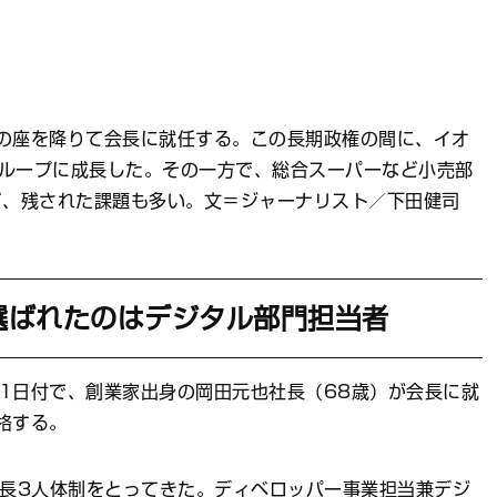
の座を降りて会長に就任する。この長期政権の間に、イオ
グループに成長した。その一方で、総合スーパーなど小売部
ど、残された課題も多い。文＝ジャーナリスト／下田健司
選ばれたのはデジタル部門担当者
1日付で、創業家出身の岡田元也社長（68歳）が会長に就
格する。
社長3人体制をとってきた。ディベロッパー事業担当兼デジ