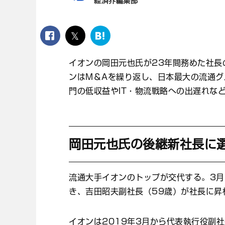
経済界編集部
facebook
twitter
は
て
な
イオンの岡田元也氏が23年間務めた社長
ブ
ンはM＆Aを繰り返し、日本最大の流通
ッ
ク
門の低収益やIT・物流戦略への出遅れな
マ
ー
ク
岡田元也氏の後継新社長に
流通大手イオンのトップが交代する。3月
き、吉田昭夫副社長（59歳）が社長に昇
イオンは2019年3月から代表執行役副