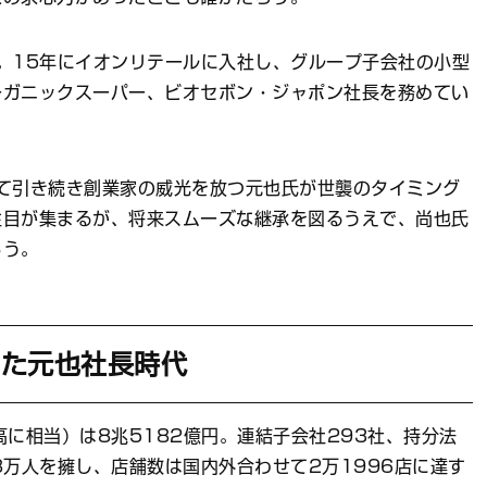
。15年にイオンリテールに入社し、グループ子会社の小型
ーガニックスーパー、ビオセボン・ジャポン社長を務めてい
て引き続き創業家の威光を放つ元也氏が世襲のタイミング
注目が集まるが、将来スムーズな継承を図るうえで、尚也氏
ろう。
した元也社長時代
高に相当）は8兆5182億円。連結子会社293社、持分法
8万人を擁し、店舗数は国内外合わせて2万1996店に達す