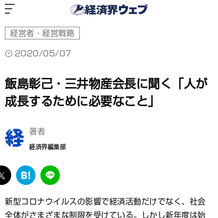
経
済
界
ウ
ェ
ブ
経営者・経営戦略
2020/05/07
飯島彰己・三井物産会長に聞く「人が
成長するために必要なこと」
著者
経済界編集部
ebook
twitter
は
LINE
て
な
新型コロナウイルスの影響で経済活動だけでなく、社会
ブ
全体がさまざまな制限を受けている。しかし新年度は始