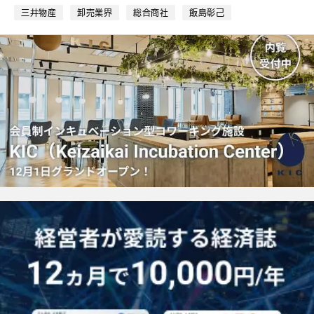
ク
三井物産
卸売業界
総合商社
飯島彰己
マ
ー
ク