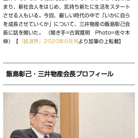
ッ
ク
まり、新社会人をはじめ、気持ち新たに生活をスタート
マ
させる人もいる。今回、厳しい時代の中で「いかに自ら
ー
を成長させていくか」について、三井物産の飯島彰己会
ク
長に話を聞いた。 （聞き手=古賀寛明 Photo=佐々木
伸）【
『経済界』2020年6月号
より加筆の上転載】
飯島彰己・三井物産会長プロフィール