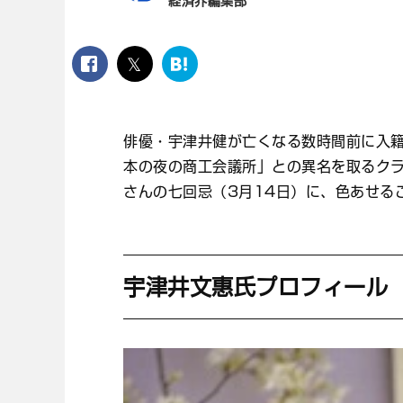
経済界編集部
facebook
twitter
は
て
な
ブ
俳優・宇津井健が亡くなる数時間前に入
ッ
ク
本の夜の商工会議所」との異名を取るク
マ
さんの七回忌（3月14日）に、色あせる
ー
ク
宇津井文惠氏プロフィール