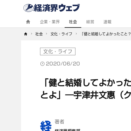
経
済
界
ウ
ェ
企業・業界
社会
経営
連載
ブ
社会
文化・ライフ
「健と結婚してよかったこと？
文化・ライフ
2020/06/20
「健と結婚してよかった
とよ」―宇津井文惠（
著者