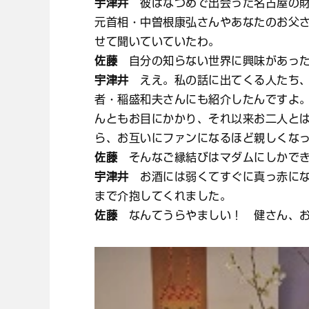
宇津井
彼はなつめで出会った名古屋の財
元首相・中曽根康弘さんやあなたのお父
せて聞いていていたわ。
佐藤
自分の知らない世界に興味があった
宇津井
ええ。私の話に出てくる人たち、
者・稲盛和夫さんにも紹介したんですよ
んともお目にかかり、それ以来お二人と
ら、お互いにファンになるほど親しくな
佐藤
そんなご縁結びはマダムにしかでき
宇津井
お酒には弱くてすぐに真っ赤にな
まで介抱してくれました。
佐藤
なんてうらやましい！ 健さん、お