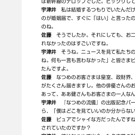
は新幹線のテロップでした。ビックリし
宇津井
私は結婚するつもりでいたんだけ
のが婚姻届で、すぐに「はい」と言った
のね。
佐藤
そうでしたか。それにしても、お二
れなかったのはすごいですね。
宇津井
そうね。ニュースを見て私たちの
ね。何も一言も言わなかった」と皆さま
たんですよ。
佐藤
なつめのお客さまは皇室、政財界、
がたくさん届きますし。他の俳優さんの
あって、ああ健さんもお客さまの一人な
宇津井
『なつめの流儀』の出版記念パー
ら、「僕はどこを見ていいのか分からな
佐藤
ピュアでシャイな方だったんですね
されていたのですか？