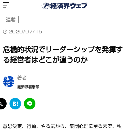
経
済
界
ウ
ェ
ブ
連載
2020/07/15
危機的状況でリーダーシップを発揮す
る経営者はどこが違うのか
著者
経済界編集部
ebook
twitter
は
LINE
て
な
ブ
意思決定、行動、やる気から、集団心理に至るまで、私