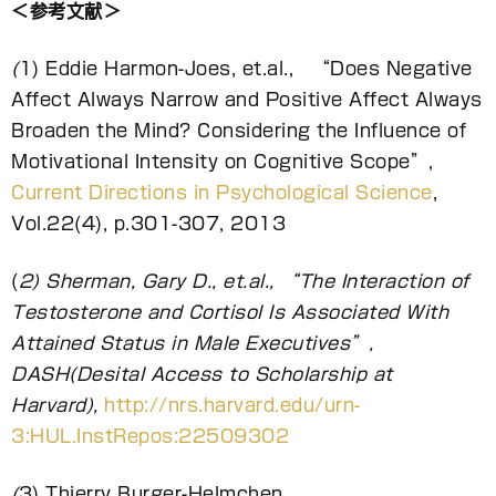
＜参考文献＞
(
1) Eddie Harmon-Joes, et.al., “Does Negative
Affect Always Narrow and Positive Affect Always
Broaden the Mind? Considering the Influence of
Motivational Intensity on Cognitive Scope”,
Current Directions in Psychological Science
,
Vol.22(4), p.301-307, 2013
(
2) Sherman, Gary D., et.al., “The Interaction of
Testosterone and Cortisol Is Associated With
Attained Status in Male Executives”,
DASH(Desital Access to Scholarship at
Harvard),
http://nrs.harvard.edu/urn-
3:HUL.InstRepos:22509302
(
3) Thierry Burger-Helmchen,