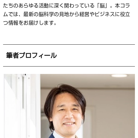
ッ
たちのあらゆる活動に深く関わっている「脳」。本コラ
ク
マ
ムでは、最新の脳科学の見地から経営やビジネスに役立
ー
つ情報をお届けします。
ク
筆者プロフィール