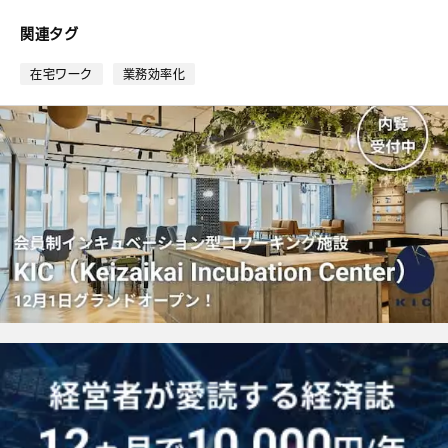
な
ブ
関連タグ
ッ
ク
在宅ワーク
業務効率化
マ
ー
ク