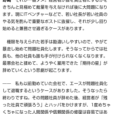
野崎
それが一番ダメ。経営者が誰を責任者にするかを
きちんと見極めて裁量を与えなければ後に大問題になり
ます。現にITベンチャーなどで、若い社長が若い社員の
やる気を酌んで重要なポストに抜擢し、それが少し回り
始めると兼務させ過ぎるケースがあります。
権限を与えられた若手は勘違いしやすいので、やがて
暴走し始めて問題社員化します。そうなってからでは社
長も、他の社員も誰も手が付けられなくなくなります。
最悪会社と揉めて、ようやく雇用できた「期待の星」が
辞めていくという悲劇が起こります。
―― 私も以前勤めていた会社で、エースが問題社員化
して退職するというケースがありました。そうなったら
終わりですね。その問題社員が辞めた後、経営者が「残
った社員で頑張ろう」とハッパをかけますが、1度めちゃ
くちゃになった人間関係や信頼関係の修復は容易ではあ