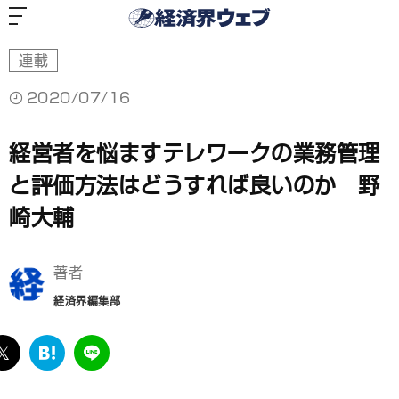
経
済
界
ウ
ェ
ブ
連載
2020/07/16
経営者を悩ますテレワークの業務管理
と評価方法はどうすれば良いのか 野
崎大輔
著者
経済界編集部
ebook
twitter
は
LINE
て
な