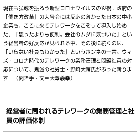
ブ
現在も猛威を振るう新型コロナウイルスの災禍。政府の
ッ
「働き方改革」の大号令には反応の薄かった日本の中小
ク
マ
企業も、ここに来てテレワークをこぞって導入し始め
ー
た。「思ったよりも便利。会社のムダに気づいた」とい
ク
う経営者の好反応が見られる中、その後に続くのは、
「いらない社員もわかった」というホンネの一言。ウィ
ズ・コロナ時代のテレワークの業務管理と問題社員の対
応について、鬼滅の社労士・野崎大輔氏がぶった斬りま
す。（聞き手・文＝大澤義幸）
経営者に問われるテレワークの業務管理と社
員の評価体制