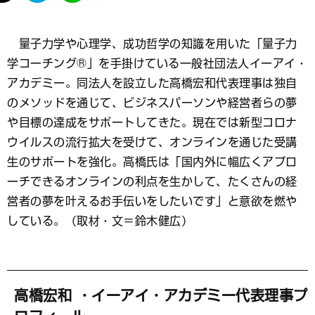
て
な
ブ
量子力学や心理学、成功哲学の知識を用いた「量子力
ッ
学コーチング®」を手掛けている一般社団法人イーアイ・
ク
マ
アカデミー。同法人を設立した高橋宏和代表理事は独自
ー
のメソッドを通じて、ビジネスパーソンや経営者らの夢
ク
や目標の達成をサポートしてきた。現在では新型コロナ
ウイルスの流行拡大を受けて、オンラインを通じた受講
生のサポートを強化。高橋氏は「国内外に幅広くアプロ
ーチできるオンラインの利点を生かして、たくさんの経
営者の夢を叶えるお手伝いをしたいです」と意欲を燃や
している。（取材・文＝鈴木健広）
高橋宏和 ・イーアイ・アカデミー代表理事プ