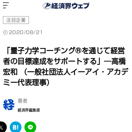
経
済
界
ウ
ェ
ブ
注目企業
2020/08/21
「量子力学コーチング®を通じて経営
者の目標達成をサポートする」―高橋
宏和 （一般社団法人イーアイ・アカデ
ミー代表理事）
著者
経済界編集部
ebook
twitter
は
LINE