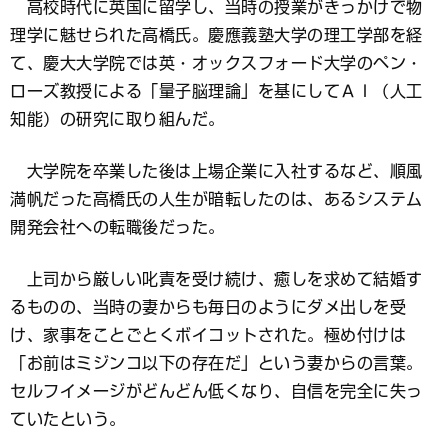
高校時代に英国に留学し、当時の授業がきっかけで物
理学に魅せられた高橋氏。慶應義塾大学の理工学部を経
て、慶大大学院では英・オックスフォード大学のペン・
ローズ教授による「量子脳理論」を基にしてＡＩ（人工
知能）の研究に取り組んだ。
大学院を卒業した後は上場企業に入社するなど、順風
満帆だった高橋氏の人生が暗転したのは、あるシステム
開発会社への転職後だった。
上司から厳しい叱責を受け続け、癒しを求めて結婚す
るものの、当時の妻からも毎日のようにダメ出しを受
け、家事をことごとくボイコットされた。極め付けは
「お前はミジンコ以下の存在だ」という妻からの言葉。
セルフイメージがどんどん低くなり、自信を完全に失っ
ていたという。