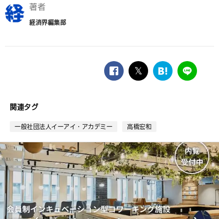
著者
経済界編集部
facebook
twitter
は
LINE
て
な
ブ
関連タグ
ッ
ク
一般社団法人イーアイ・アカデミー
高橋宏和
マ
ー
ク