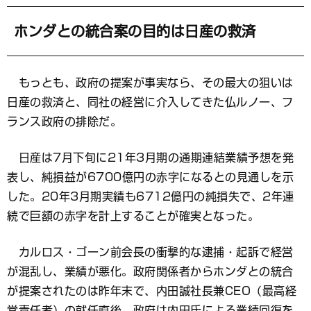
ホンダとの統合案の目的は日産の救済
もっとも、政府の提案が事実なら、その最大の狙いは
日産の救済と、同社の経営に介入してきた仏ルノー、フ
ランス政府の排除だ。
日産は7月下旬に21年3月期の通期連結業績予想を発
表し、純損益が6700億円の赤字になるとの見通しを示
した。20年3月期実績も6712億円の純損失で、2年連
続で巨額の赤字を計上することが確実となった。
カルロス・ゴーン前会長の衝撃的な逮捕・起訴で経営
が混乱し、業績が悪化。政府関係者からホンダとの統合
が提案されたのは昨年末で、内田誠社長兼CEO（最高経
営責任者）の就任直後。政府は内田氏による業績回復を