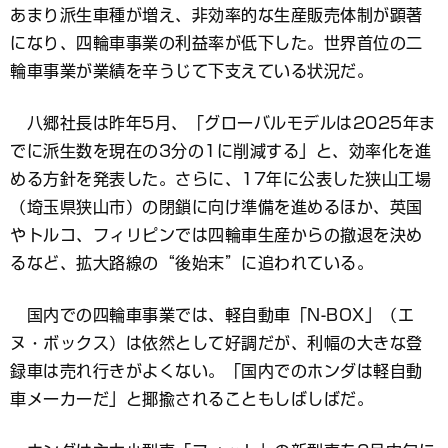
あまり派生車種が増え、非効率的な生産販売体制が顕著
になり、四輪車事業の利益率が低下した。世界首位の二
輪車事業が業績を辛うじて下支えている状況だ。
八郷社長は昨年5月、「グローバルモデルは2025年ま
でに派生数を現在の3分の1に削減する」と、効率化を進
める方針を発表した。さらに、17年に公表した狭山工場
（埼玉県狭山市）の閉鎖に向け準備を進めるほか、英国
やトルコ、フィリピンでは四輪車生産からの撤退を決め
るなど、拡大路線の“後始末”に追われている。
国内での四輪車事業では、軽自動車「N-BOX」（エ
ヌ・ボックス）は依然として好調だが、利幅の大きな登
録車は売れ行きがよくない。「国内でのホンダは軽自動
車メーカーだ」と揶揄されることもしばしばだ。