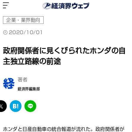
経
済
界
ウ
ェ
ブ
企業・業界動向
2020/10/01
政府関係者に見くびられたホンダの自
主独立路線の前途
著者
経済界編集部
ebook
twitter
は
LINE
て
な
ブ
ホンダと日産自動車の統合報道が流れた。政府関係者が