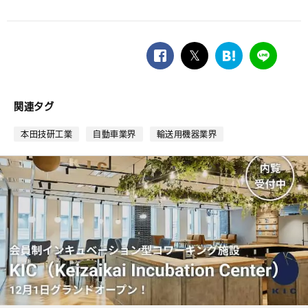
facebook
twitter
は
LINE
て
な
ブ
関連タグ
ッ
ク
本田技研工業
自動車業界
輸送用機器業界
マ
ー
ク