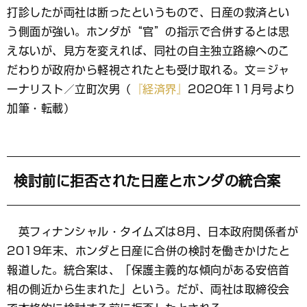
ッ
打診したが両社は断ったというもので、日産の救済とい
ク
マ
う側面が強い。ホンダが“官”の指示で合併するとは思
ー
えないが、見方を変えれば、同社の自主独立路線へのこ
ク
だわりが政府から軽視されたとも受け取れる。文＝ジャ
ーナリスト／立町次男（
『経済界』
2020年11月号より
加筆・転載）
検討前に拒否された日産とホンダの統合案
英フィナンシャル・タイムズは8月、日本政府関係者が
2019年末、ホンダと日産に合併の検討を働きかけたと
報道した。統合案は、「保護主義的な傾向がある安倍首
相の側近から生まれた」という。だが、両社は取締役会