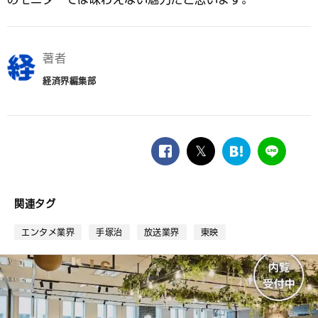
著者
経済界編集部
facebook
twitter
は
LINE
て
な
ブ
関連タグ
ッ
ク
エンタメ業界
手塚治
放送業界
東映
マ
ー
ク