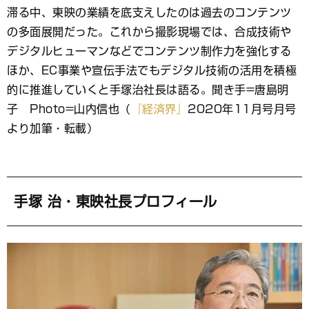
ッ
滞る中、東映の業績を底支えしたのは過去のコンテンツ
ク
マ
の多面展開だった。これから撮影現場では、合成技術や
ー
デジタルヒューマンなどでコンテンツ制作力を強化する
ク
ほか、EC事業や宣伝手法でもデジタル技術の活用を積極
的に推進していくと手塚治社長は語る。聞き手=唐島明
子 Photo=山内信也（
『経済界』
2020年11月号月号
より加筆・転載）
手塚 治・東映社長プロフィール