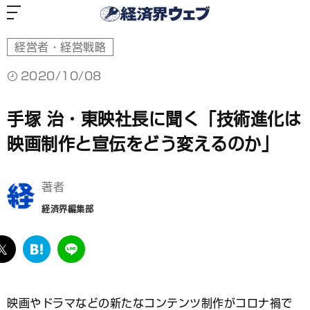
経
済
界
ウ
ェ
ブ
経営者・経営戦略
2020/10/08
手塚 治・東映社長に聞く「技術進化は
映画制作と宣伝をどう変えるのか」
著者
経済界編集部
ebook
twitter
は
LINE
て
な
ブ
映画やドラマなどの新たなコンテンツ制作がコロナ禍で