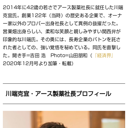
ブ
2014年に42歳の若さでアース製薬社長に就任した川端
ッ
克宜氏。創業122年（当時）の歴史ある企業で、オーナ
ク
マ
ー家以外のプロパー出身社長として異例の抜擢だった。
ー
営業畑出身らしい、柔和な笑顔と親しみやすい関西弁が
ク
印象的な川端氏。その奥には、長寿企業のバトンを託さ
れた者としての、強い覚悟を秘めている。同氏を直撃し
た。聞き手=吉田 浩 Photo=山田朋和（
『経済界』
2020年12月号より加筆・転載）
川端克宜・アース製薬社長プロフィール