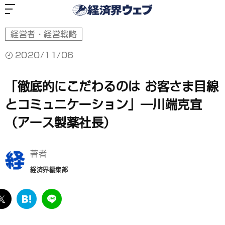
経
済
界
ウ
ェ
ブ
経営者・経営戦略
2020/11/06
「徹底的にこだわるのは お客さま目線
とコミュニケーション」―川端克宜
（アース製薬社長）
著者
経済界編集部
ebook
twitter
は
LINE
て
な