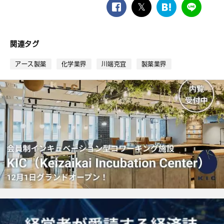
facebook
twitter
は
LINE
て
な
ブ
関連タグ
ッ
ク
アース製薬
化学業界
川端克宜
製薬業界
マ
ー
ク