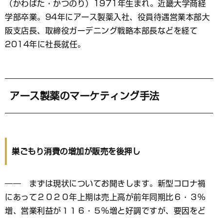
（かわばた・かつのり）1971年生まれ。近畿大学商経
学部卒業。94年にアース製薬入社、役員待遇営業本部大
阪支店長、取締役ガーデニング戦略本部長などを経て
2014年に社長就任。
アース製薬のマーケティング手法
巣ごもり消費の増加が販売を後押し
―― まずは現状についてお聞きします。新型コロナ禍
にあって２０２０年上期は売上高が前年同期比６・３％
増、営業利益が１１６・５％増と好調ですが、要因をど