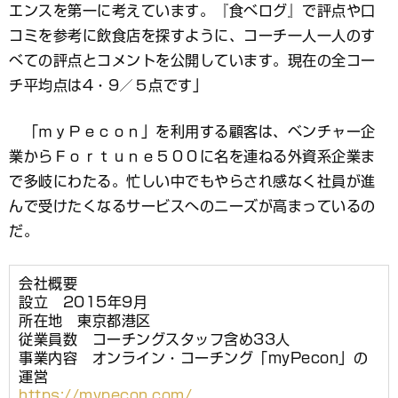
エンスを第一に考えています。『食べログ』で評点や口
コミを参考に飲食店を探すように、コーチ一人一人のす
べての評点とコメントを公開しています。現在の全コー
チ平均点は4・9／５点です」
「ｍｙＰｅｃｏｎ」を利用する顧客は、ベンチャー企
業からＦｏｒｔｕｎｅ５００に名を連ねる外資系企業ま
で多岐にわたる。忙しい中でもやらされ感なく社員が進
んで受けたくなるサービスへのニーズが高まっているの
だ。
会社概要
設立 2015年9月
所在地 東京都港区
従業員数 コーチングスタッフ含め33人
事業内容 オンライン・コーチング「myPecon」の
運営
https://mypecon.com/