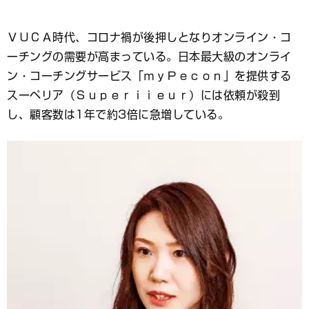
ブ
ッ
ＶＵＣＡ時代、コロナ禍が後押しとなりオンライン・コ
ク
マ
ーチングの需要が高まっている。日本最大級のオンライ
ー
ン・コーチングサービス「ｍｙＰｅｃｏｎ」を提供する
ク
スーペリア（Ｓｕｐｅｒｉｉｅｕｒ）には依頼が殺到
し、顧客数は1年で約3倍に急増している。