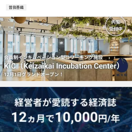
マ
ー
曽我香織
ク