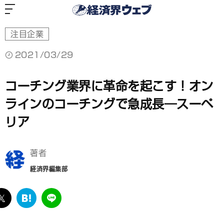
経
済
界
ウ
ェ
ブ
注目企業
2021/03/29
コーチング業界に革命を起こす！オン
ラインのコーチングで急成長―スーペ
リア
著者
経済界編集部
ebook
twitter
は
LINE
て
な