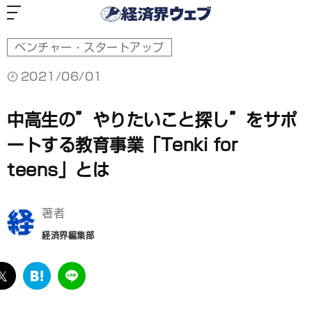
経
済
界
ウ
ェ
ブ
ベンチャー・スタートアップ
2021/06/01
中高生の”やりたいこと探し”をサポ
ートする教育事業「Tenki for
teens」とは
著者
経済界編集部
ebook
twitter
は
LINE
て
な