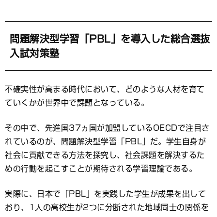
ブ
ッ
ク
マ
問題解決型学習「PBL」を導入した総合選抜
ー
入試対策塾
ク
不確実性が高まる時代において、どのような人材を育て
ていくかが世界中で課題となっている。
その中で、先進国37ヵ国が加盟しているOECDで注目さ
れているのが、問題解決型学習「PBL」だ。学生自身が
社会に貢献できる方法を探究し、社会課題を解決するた
めの行動を起こすことが期待される学習理論である。
実際に、日本で「PBL」を実践した学生が成果を出して
おり、1人の高校生が2つに分断された地域同士の関係を