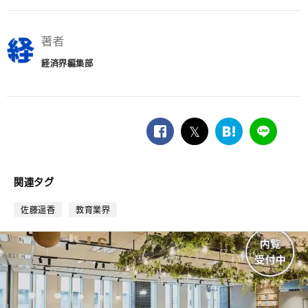
著者
経済界編集部
facebook
twitter
は
LINE
て
な
ブ
関連タグ
ッ
ク
佐藤遥香
教育業界
マ
ー
ク