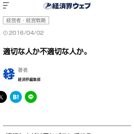
経
済
界
ウ
ェ
ブ
経営者・経営戦略
2016/04/02
適切な人か不適切な人か。
著者
経済界編集部
ebook
twitter
は
LINE
て
な
ブ
ッ
ク