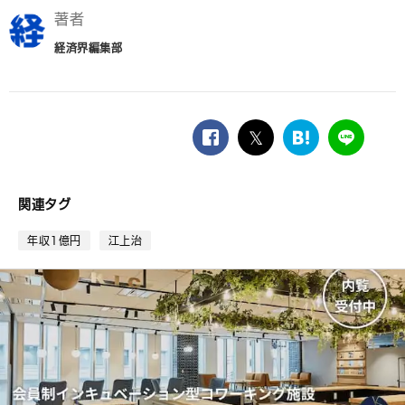
著者
経済界編集部
facebook
twitter
は
LINE
て
な
ブ
関連タグ
ッ
ク
年収1億円
江上治
マ
ー
ク