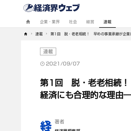
経
済
界
ウ
ェ
企業・業界
社会
経営
連載
ブ
連載
第1回　脱・老老相続！　早めの事業承継が企業
連載
2021/09/07
第1回 脱・老老相続！
経済にも合理的な理由―
著者