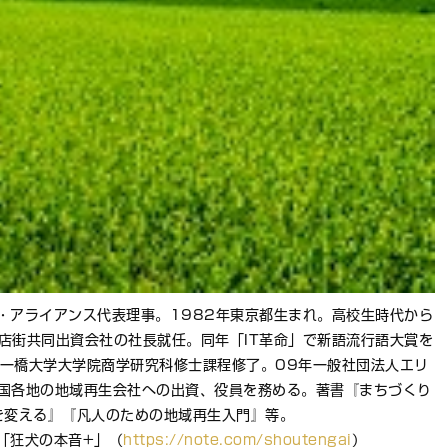
・アライアンス代表理事。1982年東京都生まれ。高校生時代から
店街共同出資会社の社長就任。同年「IT革命」で新語流行語大賞を
一橋大学大学院商学研究科修士課程修了。09年一般社団法人エリ
国各地の地域再生会社への出資、役員を務める。著書『まちづくり
を変える』『凡人のための地域再生入門』等。
e「狂犬の本音+」（
https://note.com/shoutengai
）