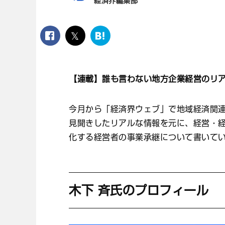
経済界編集部
facebook
twitter
は
て
な
ブ
【連載】誰も言わない地方企業経営のリ
ッ
ク
マ
今月から「経済界ウェブ」で地域経済関
ー
ク
見聞きしたリアルな情報を元に、経営・
化する経営者の事業承継について書いてい
木下 斉氏のプロフィール