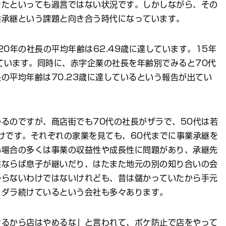
きたといっても過言ではない状況です。しかしながら、その
業承継という課題と向き合う時代になっています。
0年の社長の平均年齢は62.49歳に達しています。15年
いています。同時に、赤字企業の社長を年齢別でみると70代
の平均年齢は70.23歳に達しているという報告が出てい
るのですが、商店街でも70代の社長がザラで、50代は若
けです。それぞれの家業を見ても、60代までに事業承継を
い場合の多くは事業の収益性や成長性に問題があり、承継先
業ならば息子が継いだり、はたまた地元の別の知り合いの会
からないわけではないけれども、昔は儲かっていたから手元
ラダラ続けているという会社も多々あります。
るから店はやめるな」と言われて、ボケ防止で店をやって