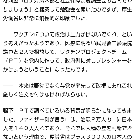
を新型コロナ対策本部と社会保障制度調査会の合同でや
りましょう」と提案して勉強会を開いたのですが、厚生
労働省は非常に消極的な印象でした。
「ワクチンについて政治は圧力かけないでくれ」とい
う考えだったようであり、医療に明るい武見敬三参議院
議員と２人で相談して、ワクチンプロジェクトチーム
（ＰＴ）を党内に作って、政府側に対しプレッシャーを
かけようということになったんです。
―― 本来は野党でなく与党が率先して政権にあれこれ
厳しく注文を付けなければならない。
鴨下
ＰＴで調べていろいろ背景が明らかになってきま
した。ファイザー側が言うには、治験２万人の中に日本
人を１４０人入れてあり、それでは人種の差を判断でき
ないという理由で、厚労省はプラス３００人の日本人の