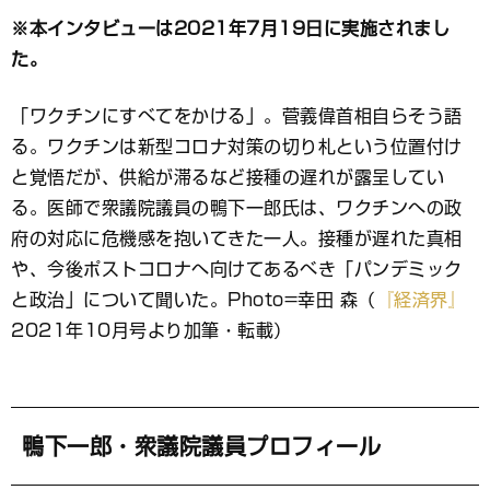
ブ
※本インタビューは2021年7月19日に実施されまし
ッ
た。
ク
マ
ー
「ワクチンにすべてをかける」。菅義偉首相自らそう語
ク
る。ワクチンは新型コロナ対策の切り札という位置付け
と覚悟だが、供給が滞るなど接種の遅れが露呈してい
る。医師で衆議院議員の鴨下一郎氏は、ワクチンへの政
府の対応に危機感を抱いてきた一人。接種が遅れた真相
や、今後ポストコロナへ向けてあるべき「パンデミック
と政治」について聞いた。Photo=幸田 森（
『経済界』
2021年10月号より加筆・転載）
鴨下一郎・衆議院議員プロフィール