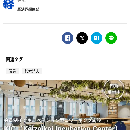
著者
経済界編集部
facebook
twitter
は
LINE
て
な
ブ
関連タグ
ッ
ク
議員
鈴木哲夫
マ
ー
ク