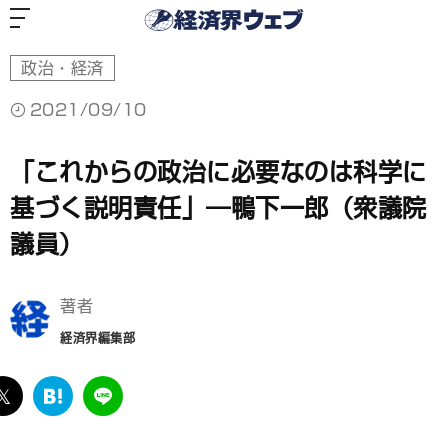
経
済
界
ウ
ェ
ブ
政治・経済
2021/09/10
「これからの政治に必要なのは科学に
基づく説明責任」―鴨下一郎（衆議院
議員）
著者
経済界編集部
ebook
twitter
は
LINE
て
な