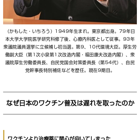
（かもした・いちろう）1949年生まれ。東京都出身。79年日
本大学大学院医学研究科修了後、心療内科医として従事。93年
衆議院議員選挙に立候補し初当選。第9、10代環境大臣。厚生労
働副大臣（第1次小泉第1次改造内閣・福田康夫改造内閣）、衆
議院厚生労働委員長、自民党国会対策委員長（第54代）、自民
党幹事長特別補佐などを歴任。現在9期目。
なぜ日本のワクチン普及は遅れを取ったのか
ワクチンより治療薬に関心が向いてしまった