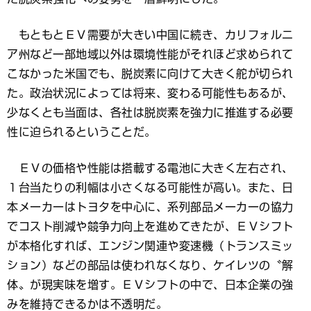
もともとＥＶ需要が大きい中国に続き、カリフォルニ
ア州など一部地域以外は環境性能がそれほど求められて
こなかった米国でも、脱炭素に向けて大きく舵が切られ
た。政治状況によっては将来、変わる可能性もあるが、
少なくとも当面は、各社は脱炭素を強力に推進する必要
性に迫られるということだ。
ＥＶの価格や性能は搭載する電池に大きく左右され、
１台当たりの利幅は小さくなる可能性が高い。また、日
本メーカーはトヨタを中心に、系列部品メーカーの協力
でコスト削減や競争力向上を進めてきたが、ＥＶシフト
が本格化すれば、エンジン関連や変速機（トランスミッ
ション）などの部品は使われなくなり、ケイレツの〝解
体〟が現実味を増す。ＥＶシフトの中で、日本企業の強
みを維持できるかは不透明だ。