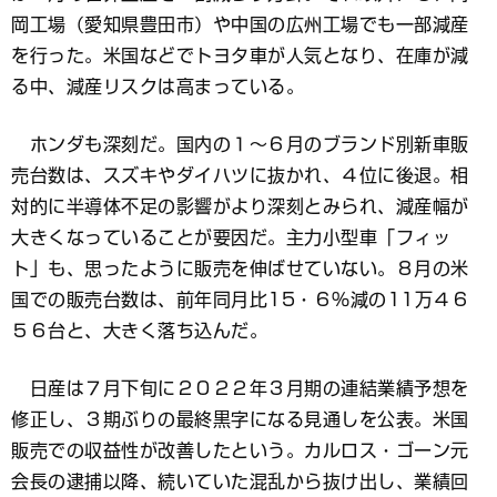
岡工場（愛知県豊田市）や中国の広州工場でも一部減産
を行った。米国などでトヨタ車が人気となり、在庫が減
る中、減産リスクは高まっている。
ホンダも深刻だ。国内の１～６月のブランド別新車販
売台数は、スズキやダイハツに抜かれ、４位に後退。相
対的に半導体不足の影響がより深刻とみられ、減産幅が
大きくなっていることが要因だ。主力小型車「フィッ
ト」も、思ったように販売を伸ばせていない。８月の米
国での販売台数は、前年同月比15・６％減の11万４６
５６台と、大きく落ち込んだ。
日産は７月下旬に２０２２年３月期の連結業績予想を
修正し、３期ぶりの最終黒字になる見通しを公表。米国
販売での収益性が改善したという。カルロス・ゴーン元
会長の逮捕以降、続いていた混乱から抜け出し、業績回