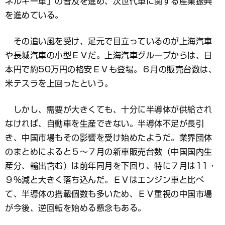
ネルギー車」の普及を進め、次世代車に関する産業振興
を進めている。
その追い風を受け、足元で目立っているのが上海汽車
や長城汽車の小型ＥＶだ。上海汽車グループからは、日
本円で約50万円の格安ＥＶも登場。６月の販売台数は、
米テスラを上回ったという。
しかし、需要が大きくても、十分に半導体が供給され
なければ、自動車を生産できない。半導体不足が長引
き、中国市場もその影響を受け始めたようだ。業界団体
のまとめによると５～７月の新車販売台数（中国国内生
産分、輸出含む）は前年同月を下回り、特に７月は11・
９％減と大きく落ち込んだ。ＥＶはエンジン車と比べ
て、半導体の搭載個数も多いため、ＥＶ重視の中国市場
が今後、逆回転を始める懸念もある。