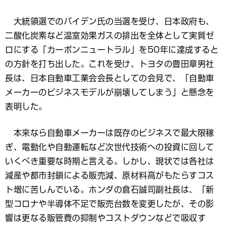
大統領選でのバイデン氏の当選を受け、日本政府も、
二酸化炭素など温室効果ガスの排出を全体として実質ゼ
ロにする「カーボンニュートラル」を50年に達成すると
の方針を打ち出した。これを受け、トヨタの豊田章男社
長は、日本自動車工業会会長としての会見で、「自動車
メーカーのビジネスモデルが崩壊してしまう」と懸念を
表明した。
本来なら自動車メーカーは既存のビジネスで最大限稼
ぎ、電動化や自動運転など次世代技術への投資に回して
いくべき重要な時期と言える。しかし、現状では各社は
減産や都市封鎖による販売減、原材料高がもたらすコス
ト増に苦しんでいる。ホンダの倉石誠司副社長は、「新
型コロナや半導体不足で販売台数を変更したが、その影
響は更なる販管費の抑制やコストダウンなどで吸収す