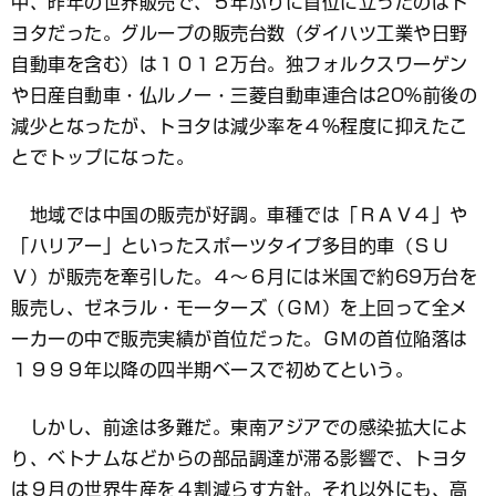
中、昨年の世界販売で、５年ぶりに首位に立ったのはト
ヨタだった。グループの販売台数（ダイハツ工業や日野
自動車を含む）は１０１２万台。独フォルクスワーゲン
や日産自動車・仏ルノー・三菱自動車連合は20％前後の
減少となったが、トヨタは減少率を４％程度に抑えたこ
とでトップになった。
地域では中国の販売が好調。車種では「ＲＡＶ４」や
「ハリアー」といったスポーツタイプ多目的車（ＳＵ
Ｖ）が販売を牽引した。４～６月には米国で約69万台を
販売し、ゼネラル・モーターズ（ＧＭ）を上回って全メ
ーカーの中で販売実績が首位だった。ＧＭの首位陥落は
１９９９年以降の四半期ベースで初めてという。
しかし、前途は多難だ。東南アジアでの感染拡大によ
り、ベトナムなどからの部品調達が滞る影響で、トヨタ
は９月の世界生産を４割減らす方針。それ以外にも、高