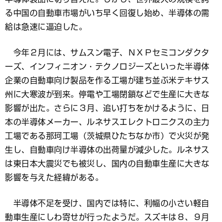
る中国の自動車市場がいち早く回復し始め、半導体の需
給は急速に逼迫した。
今年２月には、サムスン電子、ＮＸＰセミコンダクタ
ーズ、インフィニオン・テクノロジーズといった半導体
企業の自動車向け製品を作る工場が建ち並ぶ米テキサス
州に大寒波が到来。停電や工場閉鎖などで生産に大きな
影響が出た。さらに３月、追い打ちをかけるように、日
本の半導体メーカー、ルネサスエレクトロニクスの主力
工場である那珂工場（茨城県ひたちなか市）で火災が発
生し、自動車向け半導体の出荷量が減少した。ルネサス
は東日本大震災でも被災し、国内の自動車生産に大きな
影響を与えた経緯がある。
半導体不足を受け、国内では特に、利幅の小さい軽自
動車生産にしわ寄せが行ったようだ。スズキは８、９月