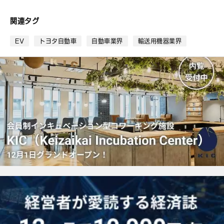
な
ブ
関連タグ
ッ
ク
EV
トヨタ自動車
自動車業界
輸送用機器業界
マ
ー
ク