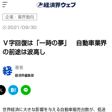
経
済
界
ウ
ェ
ブ
企業・業界動向
2021/09/30
Ｖ字回復は「一時の夢」 自動車業界
の前途は波高し
著者
経済界編集部
ebook
twitter
は
LINE
て
な
ブ
世界経済に大きな影響を与える自動車販売台数が、低迷