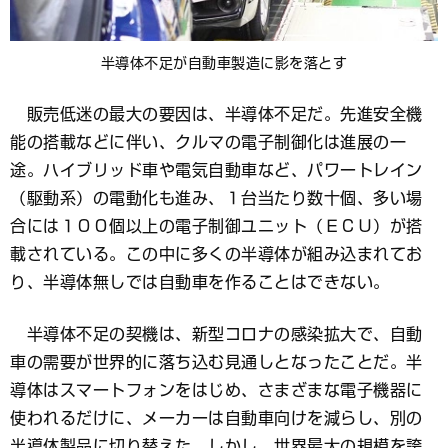
半導体不足が自動車製造に影を落とす
販売低迷の最大の要因は、半導体不足だ。先進安全機
能の搭載などに伴い、クルマの電子制御化は進展の一
途。ハイブリッド車や電気自動車など、パワートレイン
（駆動系）の電動化も進み、１台当たり数十個、多い場
合には１００個以上の電子制御ユニット（ＥＣＵ）が搭
載されている。この中に多くの半導体が組み込まれてお
り、半導体無しでは自動車を作ることはできない。
半導体不足の契機は、新型コロナの感染拡大で、自動
車の需要が世界的に落ち込む見通しとなったことだ。半
導体はスマートフォンをはじめ、さまざまな電子機器に
使われるだけに、メーカーは自動車向けを減らし、別の
半導体製品に切り替えた。しかし、世界最大の規模を誇