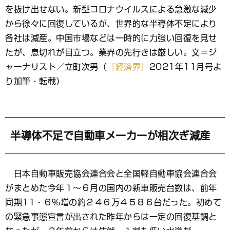
ッ
を抜け出せない。新型コロナウイルスによる急激な減少
ク
マ
から徐々に回復しているが、世界的な半導体不足により
ー
各社は減産。中国市場などは一時的に力強い回復を見せ
ク
たが、息切れが目立つ。業界の先行きは厳しい。文＝ジ
ャーナリスト／立町次男（
『経済界』
2021年11月号よ
り加筆・転載）
半導体不足で自動車メーカーが相次ぎ減産
日本自動車販売協会連合会と全国軽自動車協会連合会
がまとめた今年１～６月の国内の新車販売台数は、前年
同期11・６％増の約２４６万４５８６台だった。初めて
の緊急事態宣言が出された昨年からは一定の回復基調と