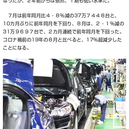
なったが、２年前からは依然、１割も低い水準だ。
７月は前年同月比４・８％減の37万７４４８台と、
10カ月ぶりに前年同月を下回り、８月は、２・１％減の
31万９６９７台で、２カ月連続で前年同月を下回った。
コロナ禍前の19年の８月と比べると、17％超減少した
ことになる。