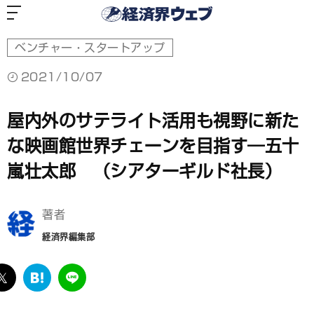
経
済
界
ウ
ェ
ブ
ベンチャー・スタートアップ
2021/10/07
屋内外のサテライト活用も視野に新た
な映画館世界チェーンを目指す―五十
嵐壮太郎 （シアターギルド社長）
著者
経済界編集部
ebook
twitter
は
LINE
て
な