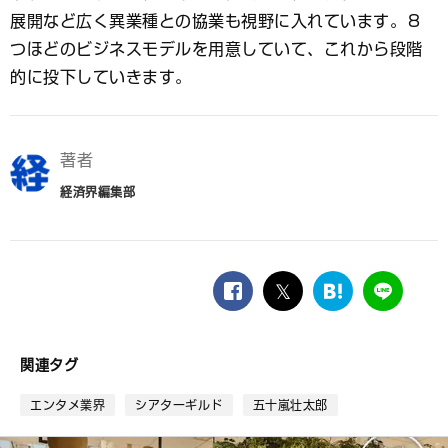
展開など広く異業種との協業も視野に入れています。８
つほどのビジネスモデルを用意していて、これから段階
的に投下していきます。
著者
経済界編集部
facebook
twitter
は
LINE
て
な
ブ
関連タグ
ッ
ク
エンタメ業界
シアターギルド
五十嵐壮太郎
マ
ー