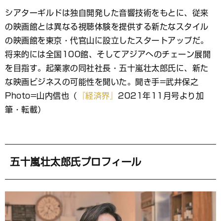
ブ
シアターギルドは独自開発した音響技術をもとに、従来
ッ
の映画館とは異なる視聴体験を提供する新たなスタイル
ク
マ
の映画館を東京・代官山に設立したスタートアップだ。
ー
将来的には全国100館、そしてアジアへのチェーン展開
ク
を目指す。起業家の同社社長・五十嵐壮太郎氏に、新た
な映画ビジネスの可能性を聞いた。聞き手=武井保之
Photo=山内信也（
『経済界』
2021年11月号より加
筆・転載）
五十嵐壮太郎氏プロフィール