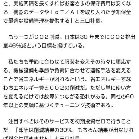
と、実施間隔を長くすればお客さまの保守費用は安くな
る。機器のデータやＩｏＴ／ＡＩを取り入れた予知保全
で最適な設備管理を提供する」と三口社長。
もう一つがＣＯ２削減。日本は30 年までにＣＯ２排出
量46％減という目標を掲げている。
私たちも季節に合わせて服装を変えその時々に順応す
る。機械設備も季節や負荷に合わせて運転手法を変える
ことで省エネルギーが図れるという。省エネルギーすな
わちエネルギー費とＣＯ２の削減だ。ただし単に使い方
を変えるだけでは故障につながる恐れがある。同社の60
年以上の実績に基づくチューニング技術である。
注目すべきはそのサービスを初期投資ゼロで行うこと
だ。「報酬は削減結果の30％。もちろん結果が出なけれ
ば料金は頂きません」と三口社長。