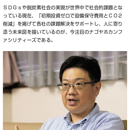
ブ
ＳＤＧｓや脱炭素社会の実現が世界中で社会的課題とな
ッ
っている現在、「初期投資ゼロで設備保守費用とＣＯ２
ク
マ
削減」を掲げて各社の課題解決をサポートし、人に寄り
ー
添う未来図を描いているのが、今注目のナゴヤホカンフ
ク
ァシリティーズである。