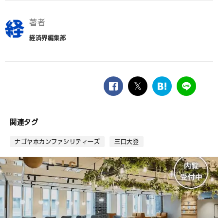
著者
経済界編集部
facebook
twitter
は
LINE
て
な
ブ
関連タグ
ッ
ク
ナゴヤホカンファシリティーズ
三口大登
マ
ー
ク