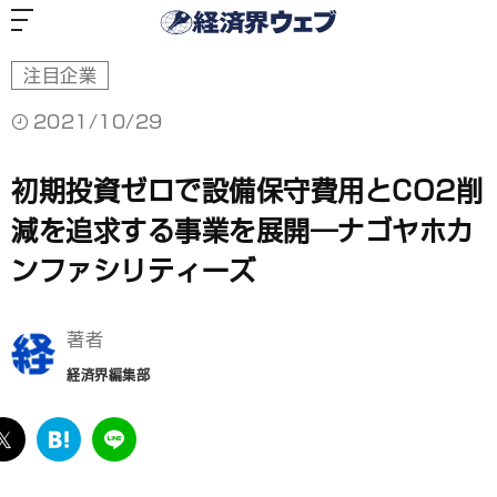
経
済
界
ウ
ェ
ブ
注目企業
2021/10/29
初期投資ゼロで設備保守費用とCO2削
減を追求する事業を展開―ナゴヤホカ
ンファシリティーズ
著者
経済界編集部
ebook
twitter
は
LINE
て
な