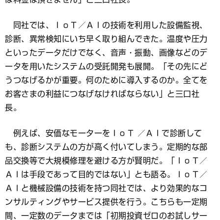
同社では、ＩｏＴ／ＡＩの技術を利用した設備監視、
診断、異常検知にいち早く取り組んできた。温度や圧力
といったデータだけでなく、音声・振動、画像などのデ
ータを用いたシステムの受託開発も展開。「その先にど
うつなげるかが重要。何のために導入するのか。全てを
お客さまの利益につなげなければならない」と三口社
長。
例えば、安価なモーターをＩｏＴ ／ＡＩで診断して
も、診断システムの方が高く付いてしまう。定期的な部
品交換等で大規模修理を避ける方が賢明だ。「ＩｏＴ／
ＡＩは手段であって目的ではない」とも語る。ＩｏＴ／
ＡＩと機械設備の技術を持つ同社では、より効果的なコ
ンサルティングやサービス提供を行う。こちらも一定期
間、一定数のデータまでは「初期投資ゼロのお試しサー