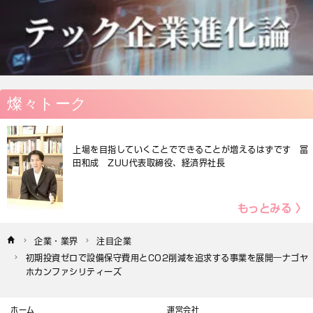
燦々トーク
上場を目指していくことでできることが増えるはずです 冨
田和成 ZUU代表取締役、経済界社長
もっとみる 〉
企業・業界
注目企業
初期投資ゼロで設備保守費用とCO2削減を追求する事業を展開―ナゴヤ
ホカンファシリティーズ
ホーム
運営会社