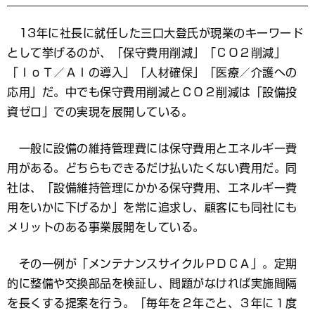
13年に社長に就任した三口大登氏が現業のキーワード
として挙げるのが、「保守費用削減」「ＣＯ２削減」
「ＩｏＴ／ＡＩの導入」「人材確保」「医療／介護への
応用」だ。中でも保守費用削減とＣＯ２削減は「設備投
資ゼロ」での実現を展開している。
一般に設備の維持管理費には保守費用とエネルギー費
用がある。どちらもできるだけ払いたくない費用だ。同
社は、「設備維持管理にかかる保守費用、エネルギー費
用をいかに下げるか」を常に追求し、顧客にも同社にも
メリットのある事業展開をしている。
その一例が「メンテナンスサイクルＰＤＣＡ」。定期
的に整備や交換部品を検証し、問題がなければ実施間隔
を長くする提案を行う。「毎年を２年ごと、３年に１度