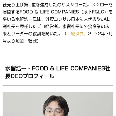
ッ
続売り上げ第1位を達成したのがスシローだ。スシローを
ク
マ
展開するFOOD ＆ LIFE COMPANIES（以下F&LC）を
ー
率いる水留浩一氏は、外資コンサル日本法人代表やJAL
ク
副社長を歴任したプロ経営者。水留社長に外食産業の未
来とリーダーの役割を聞いた。（
『経済界』
2022年3月
号より加筆・転載）
水留浩一・FOOD & LIFE COMPANIES社
長CEOプロフィール