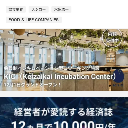
ッ
ク
飲食業界
スシロー
水留浩一
マ
ー
FOOD & LIFE COMPANIES
ク