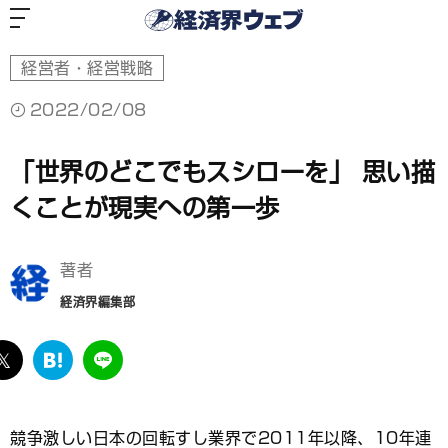
経
済
界
ウ
ェ
ブ
経営者・経営戦略
2022/02/08
「世界のどこでもスシローを」 思い描
くことが現実への第一歩
著者
経済界編集部
ebook
twitter
は
LINE
て
な
ブ
競争激しい日本の回転すし業界で2011年以降、10年連