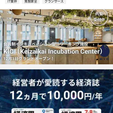
IT業界
筧智家至
グランサーズ
マ
ー
ク