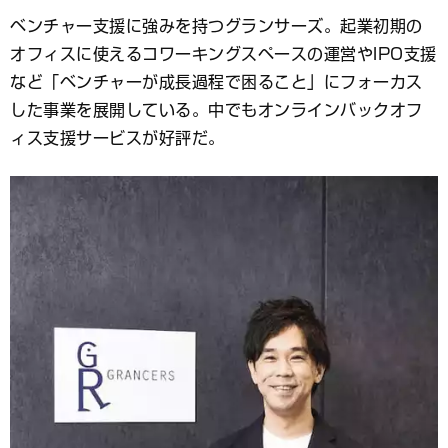
ブ
ベンチャー支援に強みを持つグランサーズ。起業初期の
ッ
オフィスに使えるコワーキングスペースの運営やIPO支援
ク
マ
など「ベンチャーが成長過程で困ること」にフォーカス
ー
した事業を展開している。中でもオンラインバックオフ
ク
ィス支援サービスが好評だ。