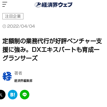
経
済
界
ウ
ェ
ブ
注目企業
2022/04/04
定額制の業務代行が好評ベンチャー支
援に強み。DXエキスパートも育成ー
グランサーズ
著者
経済界編集部
ebook
twitter
は
LINE
て
な