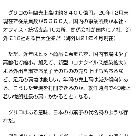
グリコの年間売上高は約３４００億円。20年12月末
現在で従業員数が５３６０人、国内の事業所数が本社・
オフィス・統括支店10カ所、関係会社が国内に７社、海
外に18社ある巨大企業だ（海外は21年４月現在）。
ただ、近年はヒット商品に恵まれず、国内市場は少子
高齢化で縮小。加えて、新型コロナウイルス感染拡大に
よる外出自粛でお菓子そのものの売り上げも落ちるな
ど、足元の環境は厳しい。年間の売上高は減少傾向にあ
る。こうした苦境を打開できるのか、就任時点で49歳と
若い悦朗社長の肩にかかることになる。
グリコはある意味、日本のお菓子の代名詞のような存
在だ。