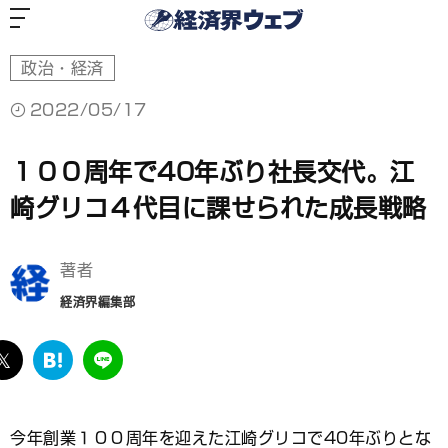
経
済
界
ウ
ェ
ブ
政治・経済
2022/05/17
１００周年で40年ぶり社長交代。江
崎グリコ４代目に課せられた成長戦略
著者
経済界編集部
ebook
twitter
は
LINE
て
な
ブ
今年創業１００周年を迎えた江崎グリコで40年ぶりとな