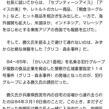
社長に就いてからは、「セブンティーンアイス」「ア
イスの実」や、レトルトのカレー商品、「朝食ヨーグル
ト」など、ヒット商品を相次ぎ生み出した。一方で、海
外展開も拡大し、米国ほか、インドネシア、マレーシア
をはじめとする東南アジアの各国でも販路を広げた。
そして、勝久氏を語る上で避けて通れないのは、みず
から壮絶な体験をした「グリコ・森永事件」だ。
84～85年、「かい人21面相」を名乗る犯行グループ
が複数の食品企業を脅迫した警察庁広域重要指定１１４
号事件（グリコ・森永事件）の発端となったのが、犯行
グループによる勝久氏の誘拐だった。
勝久氏が兵庫県西宮市内の自宅の浴場から連れ去られ
たのは84年３月18日夜のことだ。このとき、まだ子ど
もだった悦朗氏は勝久氏と一緒に入浴中だった。悦朗氏