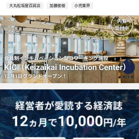
ク
大丸松坂屋百貨店
加藤俊樹
小売業界
マ
ー
ク