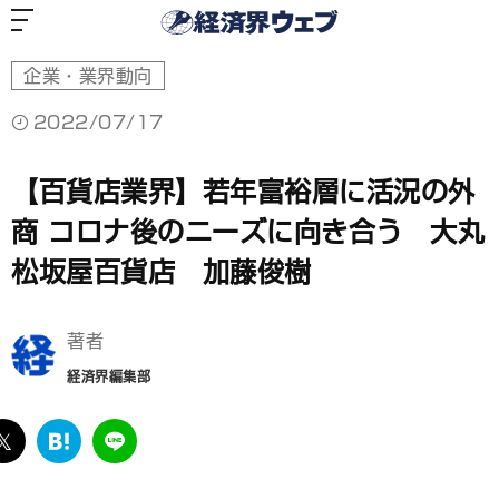
経
済
界
ウ
ェ
ブ
企業・業界動向
2022/07/17
【百貨店業界】若年富裕層に活況の外
商 コロナ後のニーズに向き合う 大丸
松坂屋百貨店 加藤俊樹
著者
経済界編集部
ebook
twitter
は
LINE
て
な