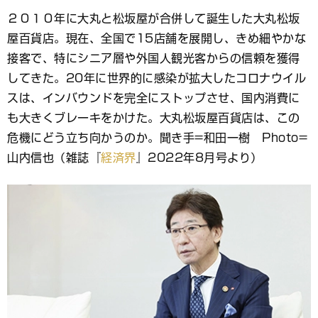
ブ
２０１０年に大丸と松坂屋が合併して誕生した大丸松坂
ッ
屋百貨店。現在、全国で15店舗を展開し、きめ細やかな
ク
マ
接客で、特にシニア層や外国人観光客からの信頼を獲得
ー
してきた。20年に世界的に感染が拡大したコロナウイル
ク
スは、インバウンドを完全にストップさせ、国内消費に
も大きくブレーキをかけた。大丸松坂屋百貨店は、この
危機にどう立ち向かうのか。聞き手=和田一樹 Photo=
山内信也（雑誌『
経済界
』2022年8月号より）