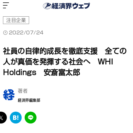
経
済
界
ウ
ェ
ブ
注目企業
2022/07/24
社員の自律的成長を徹底支援 全ての
人が真価を発揮する社会へ WHI
Holdings 安斎富太郎
著者
経済界編集部
ebook
twitter
は
LINE
て
な