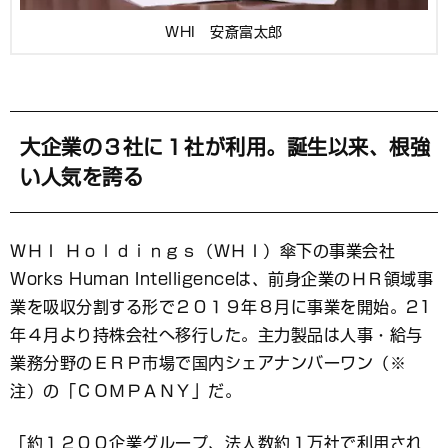
WHI 安斎富太郎
大企業の３社に１社が利用。誕生以来、根強
い人気を誇る
ＷＨＩ Ｈｏｌｄｉｎｇｓ（ＷＨＩ）傘下の事業会社
Works Human Intelligenceは、前身企業のＨＲ領域事
業を吸収分割する形で２０１９年８月に事業を開始。21
年４月より持株会社へ移行した。主力製品は人事・給与
業務分野のＥＲＰ市場で国内シェアナンバーワン（※
注）の「ＣＯＭＰＡＮＹ」だ。
「約１２００企業グループ、法人数約１万社で利用され