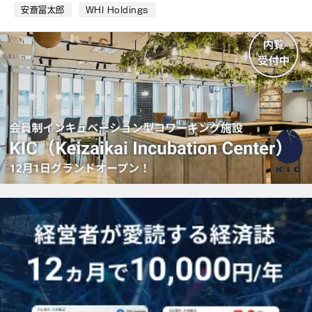
ク
安斎富太郎
WHI Holdings
マ
ー
ク