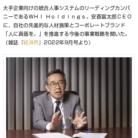
ブ
大手企業向けの統合人事システムのリーディングカンパ
ッ
ニーであるＷＨＩ Ｈｏｌｄｉｎｇｓ。安斎富太郎ＣＥＯ
ク
マ
に、自社の先進的な人材施策とコーポレートブランド
ー
「人に真価を。」を推進する今後の事業戦略を聞いた。
ク
（雑誌『
経済界
』2022年9月号より）