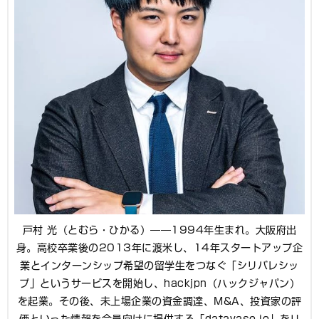
戸村 光（とむら・ひかる）――1994年生まれ。大阪府出
身。高校卒業後の2013年に渡米し、14年スタートアップ企
業とインターンシップ希望の留学生をつなぐ「シリバレシッ
プ」というサービスを開始し、hackjpn（ハックジャパン）
を起業。その後、未上場企業の資金調達、M&A、投資家の評
価といった情報を会員向けに提供する「datavase.io」をリ