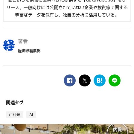
リース。一般向けには公開されていない企業や投資家に関する
豊富なデータを保有し、独自の分析に活用している。
著者
経済界編集部
facebook
twitter
は
LINE
て
な
ブ
関連タグ
ッ
ク
戸村光
AI
マ
ー
ク