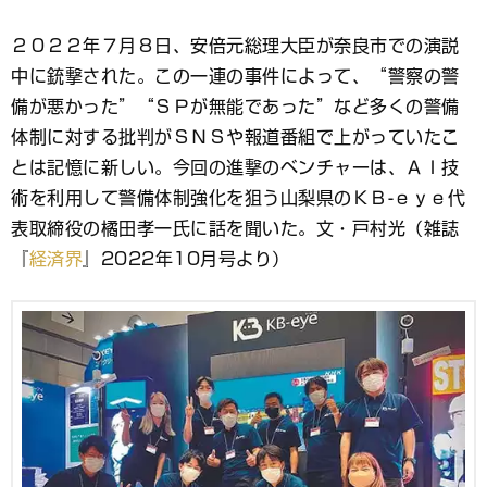
ッ
ク
マ
２０２２年７月８日、安倍元総理大臣が奈良市での演説
ー
中に銃撃された。この一連の事件によって、“警察の警
ク
備が悪かった”“ＳＰが無能であった”など多くの警備
体制に対する批判がＳＮＳや報道番組で上がっていたこ
とは記憶に新しい。今回の進撃のベンチャーは、ＡＩ技
術を利用して警備体制強化を狙う山梨県のＫＢ-ｅｙｅ代
表取締役の橘田孝一氏に話を聞いた。文・戸村光（雑誌
『
経済界
』2022年10月号より）