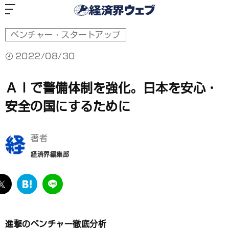
経
済
界
ウ
ェ
ブ
ベンチャー・スタートアップ
2022/08/30
ＡＩで警備体制を強化。日本を安心・
安全の国にするために
著者
経済界編集部
ebook
twitter
は
LINE
て
な
ブ
進撃のベンチャー徹底分析