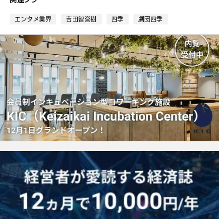
ッ
ク
エンタメ業界
吉田智誉樹
四季
劇団四季
マ
ー
ク