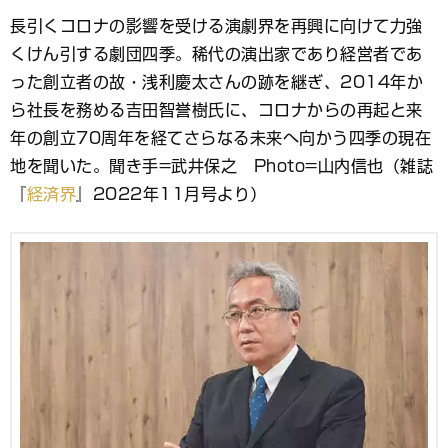
ブ
長引くコロナの影響を受ける演劇界を再興に向けて力強
ッ
くけん引する劇団四季。稀代の演出家であり経営者であ
ク
マ
った創立者の故・浅利慶太さんの跡を継ぎ、2014年か
ー
ら社長を務める吉田智誉樹氏に、コロナからの再起と来
ク
年の創立70周年を経てさらなる未来へ向かう四季の現在
地を聞いた。聞き手=武井保之 Photo=山内信也（雑誌
『
経済界
』2022年11月号より）