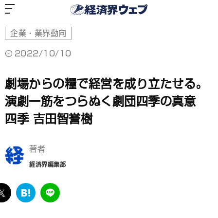
経
済
界
ウ
ェ
ブ
企業・業界動向
2022/10/10
劇場からの糧で経営を成り立たせる。
演劇一筋をつらぬく劇団四季の真意
四季 吉田智誉樹
著者
経済界編集部
ebook
twitter
は
LINE
て
な