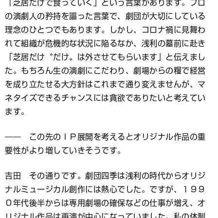
「芝居だけで食っていく」という言葉があります。プロ
の演劇人の矜持を謳った言葉で、劇団が大切にしている
理念のひとつでもあります。しかし、コロナ禍に見舞わ
れて組織が危機的な状況に陥るなか、浅利の墓前に赴き
「芝居だけ〝だけ〟は外させてもらいます」と伝えまし
た。もちろん生の演劇にこだわり、劇場からの糧で経営
を成り立たせる大方針はこれまで通り変えませんが、マ
ネタイズできるチャンスには貪欲でありたいと考えてい
ます。
―― この先のＩＰ展開を考えるとオリジナル作品の重
要性がより増していきそうです。
吉田 その通りです。劇団四季は浅利の時代からオリジ
ナルミュージカル創作には熱心でした。ですが、１９９
０年代後半からは専用劇場の確保などの仕事が増え、オ
リジナル作品は再演が中心になっていました。私の体制