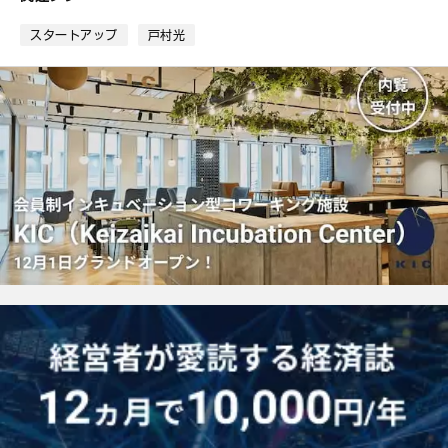
ッ
ク
スタートアップ
戸村光
マ
ー
ク