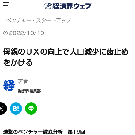
経
済
界
ウ
ェ
ブ
ベンチャー・スタートアップ
2022/10/19
母親のＵＸの向上で人口減少に歯止め
をかける
著者
経済界編集部
ebook
twitter
は
LINE
て
な
ブ
進撃のベンチャー徹底分析 第19回