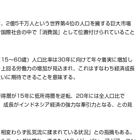
、2億5千万人という世界第4位の人口を擁する巨大市場
ず国際社会の中で「消費国」として位置付けられていること
15〜60歳）人口比率は30年に向けて年々着実に増加し
を上回る労働力の増加が見込まれ、これはすなわち経済成長
大いに期待できることを意味する。
所得層が15年に低所得層を逆転、20年には全人口比で
、成長がインドネシア経済の強力な牽引力となる、との見
は相変わらず乱気流に揉まれている状況」との指摘もある。