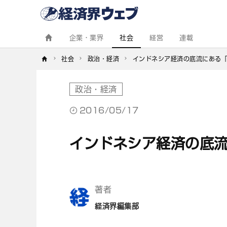
経
済
界
ウ
ェ
企業・業界
社会
経営
連載
ブ
社会
政治・経済
インドネシア経済の底流にある
政治・経済
2016/05/17
インドネシア経済の底
著者
経済界編集部