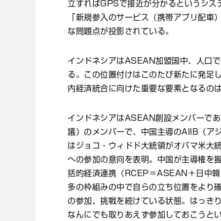
立すればGPSで接近が分かるというシス
「新規参入のサービス（携帯アプリ配車
な問題点が投影されている。
インドネシアはASEAN加盟国中、人口で
る。この位置付けはこのたび新たに発足し
内経済統合に向けた重要な要素となるの
インドネシアはASEAN創設メンバーで
議）のメンバーで、中国主導のAIIB（
はジョコ・ウィドド大統領がオバマ米大統
への参加の意向を表明。中国が主導権を握
括的経済連携（RCEP＝ASEAN＋日
多の枠組みの中で自らの立ち位置をより
の参加、挑戦を続けている状態。はっき
なんにでも取りあえず参加しておこうと