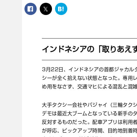
facebook
twitter
は
て
な
ブ
ッ
ク
マ
インドネシアの「取りあえ
ー
ク
3月22日、インドネシアの首都ジャカル
シーが全く拾えない状態となった。専用
め用をなさず、交通マヒによる混乱と混
大手タクシー会社やバジャイ（三輪タク
デモは最近大ブームとなっている新手の
反対するものだった。配車アプリは利用
が呼応、ピックアップ時間、目的地到着