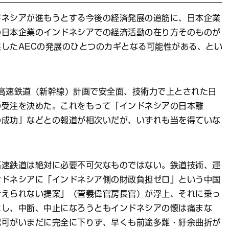
ドネシアが進もうとする今後の経済発展の道筋に、日本企業
の日本企業のインドネシアでの経済活動の在り方そのものが
したAECの発展のひとつのカギとなる可能性がある、とい
高速鉄道（新幹線）計画で安全面、技術力で上とされた日
の受注を決めた。これをもって「インドネシアの日本離
の成功」などとの報道が相次いだが、いずれも当を得ていな
高速鉄道は絶対に必要不可欠なものではない。鉄道技術、運
ンドネシアに「インドネシア側の財政負担ゼロ」という中国
考えられない提案」（菅義偉官房長官）が浮上、それに乗っ
よし、中断、中止になろうともインドネシアの懐は痛まな
認可がいまだに完全に下りず、早くも前途多難・紆余曲折が