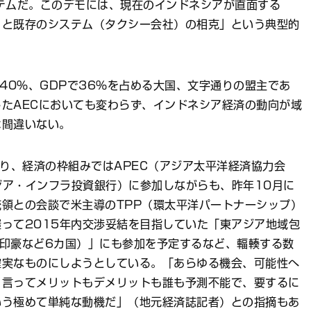
テムだ。このデモには、現在のインドネシアが直面する
）と既存のシステム（タクシー会社）の相克」という典型的
40％、GDPで36％を占める大国、文字通りの盟主であ
たAECにおいても変わらず、インドネシア経済の動向が域
は間違いない。
あり、経済の枠組みではAPEC（アジア太平洋経済協力会
アジア・インフラ投資銀行）に参加しながらも、昨年10月に
領との会談で米主導のTPP（環太平洋パートナーシップ）
って2015年内交渉妥結を目指していた「東アジア地域包
中韓印豪など6カ国）」にも参加を予定するなど、輻輳する数
確実なものにしようとしている。「あらゆる機会、可能性へ
り言ってメリットもデメリットも誰も予測不能で、要するに
いう極めて単純な動機だ」（地元経済誌記者）との指摘もあ