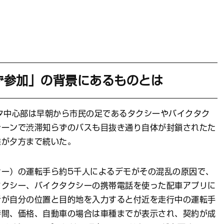
ず参加」の背景にあるものとは
タ中心部は早朝から市民の足であるタクシーやバイクタク
レーンで渋滞知らずのバスも目抜き通り自体が封鎖されたた
雑が夕方まで続いた。
シー）の運転手ら約5千人によるデモがその混乱の原因で、
タクシー、バイクタクシーの携帯電話を使った配車アプリに
者が自分の位置と目的地を入力すると付近を走行中の運転手
時間、価格、自動車の場合は車種までが表示され、契約が成