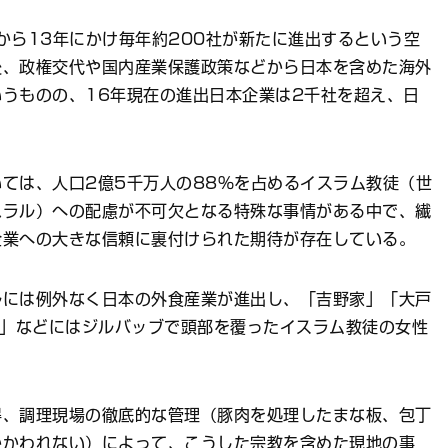
から13年にかけ毎年約200社が新たに進出するという空
後、政権交代や国内産業保護政策などから日本を含めた海外
うものの、16年現在の進出日本企業は2千社を超え、日
ては、人口2億5千万人の88％を占めるイスラム教徒（世
ハラル）への配慮が不可欠となる特殊な事情がある中で、繊
企業への大きな信頼に裏付けられた期待が存在している。
ルには例外なく日本の外食産業が進出し、「吉野家」「大戸
角」などにはジルバッブで頭部を覆ったイスラム教徒の女性
得、調理現場の徹底的な管理（豚肉を処理したまな板、包丁
かかわれない）によって、こうした宗教を含めた現地の事