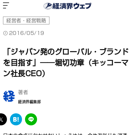
経
済
界
ウ
ェ
ブ
経営者・経営戦略
2016/05/19
「ジャパン発のグローバル・ブランド
を目指す」――堀切功章（キッコーマ
ン社長CEO）
著者
経済界編集部
ebook
twitter
は
LINE
て
な