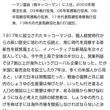
ーマン醤油（現キッコーマン）に入社。2002年関
東支社長、03年執行役員、06年常務執行役員、08
年取締役常務執行役員、11年代表取締役専務執行役
員、13年6月代表取締役社長CEO就任。
1917年に設立されたキッコーマンは、個人経営時代か
らの長い歴史に培われた伝統と、常に時代を洞察する革
新性を経営風土とし、イノベーティブな新商品を次々と
投入している。今や売上高で全体の半分以上、営業利益
では7割以上が海外というグローバル企業になった。だが
米国に販売会社を設立した57年は、多くの米国人から見
ると、いまだ日本は敗戦国だった。戦後の復興と共に国
内のしょうゆの生産量は伸びたが、いったん行き渡ると
人口の増加以上に需要は伸びず、ある段階から伸び悩む
ようになると考えた当時の経営者は、しょうゆの売り上
げを伸ばすには海外市場を開拓しなければならないと決