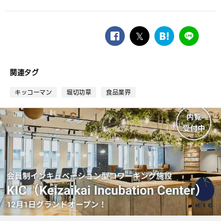
facebook
twitter
は
LINE
て
な
ブ
関連タグ
ッ
ク
キッコーマン
堀切功章
食品業界
マ
ー
ク