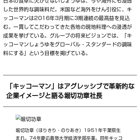
日本の食卓に欠かせないしょうゆは、今や海外にも浸透
ブ
した世界的な調味料だ。米国など海外をけん引役に、キ
ッ
ク
ッコーマンは2016年3月期に3期連続の最高益を見込
マ
む。一貫してこだわってきた各地の現地料理への浸透が
ー
成果を挙げている。グループの将来ビジョンでは、「キ
ク
ッコーマンしょうゆをグローバル・スタンダードの調味
料にする」という目標を掲げている。
「キッコーマン」はアグレッシブで革新的な
企業イメージと語る堀切功章社長
堀切功章（ほりきり・のりあき）1951年千葉県生
まれ。74年慶応義塾大学経済学部卒業。同年キッコ