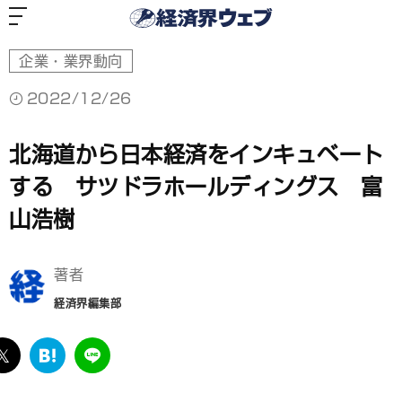
経
済
界
ウ
ェ
ブ
企業・業界動向
2022/12/26
北海道から日本経済をインキュベート
する サツドラホールディングス 富
山浩樹
著者
経済界編集部
ebook
twitter
は
LINE
て
な