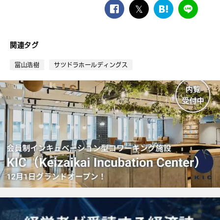
facebook
twitter
は
LINE
て
な
ブ
関連タグ
ッ
ク
富山浩樹
サツドラホールディングス
マ
ー
ク