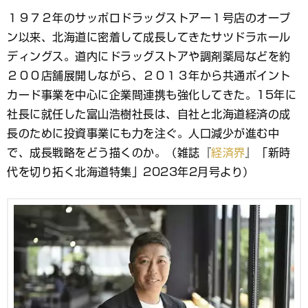
ブ
１９７２年のサッポロドラッグストアー１号店のオープ
ッ
ン以来、北海道に密着して成長してきたサツドラホール
ク
マ
ディングス。道内にドラッグストアや調剤薬局などを約
ー
２００店舗展開しながら、２０１３年から共通ポイント
ク
カード事業を中心に企業間連携も強化してきた。15年に
社長に就任した富山浩樹社長は、自社と北海道経済の成
長のために投資事業にも力を注ぐ。人口減少が進む中
で、成長戦略をどう描くのか。（雑誌『
経済界
』「新時
代を切り拓く北海道特集」2023年2月号より）