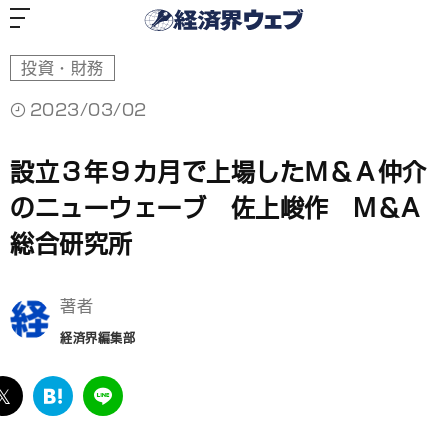
経
済
界
ウ
ェ
ブ
投資・財務
2023/03/02
設立３年９カ月で上場したＭ＆Ａ仲介
のニューウェーブ 佐上峻作 M＆A
総合研究所
著者
経済界編集部
ebook
twitter
は
LINE
て
な