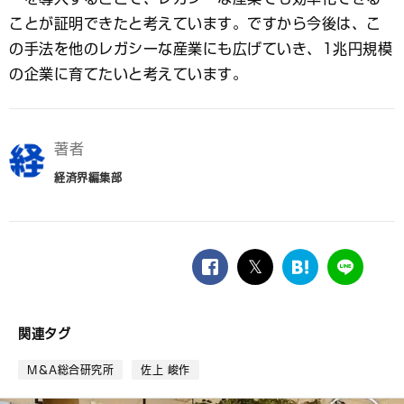
ことが証明できたと考えています。ですから今後は、こ
の手法を他のレガシーな産業にも広げていき、1兆円規模
の企業に育てたいと考えています。
著者
経済界編集部
facebook
twitter
は
LINE
て
な
ブ
関連タグ
ッ
ク
M＆A総合研究所
佐上 峻作
マ
ー