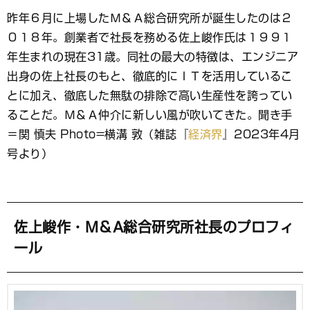
ブ
昨年６月に上場したＭ＆Ａ総合研究所が誕生したのは２
ッ
０１８年。創業者で社長を務める佐上峻作氏は１９９１
ク
マ
年生まれの現在31歳。同社の最大の特徴は、エンジニア
ー
出身の佐上社長のもと、徹底的にＩＴを活用しているこ
ク
とに加え、徹底した無駄の排除で高い生産性を誇ってい
ることだ。Ｍ＆Ａ仲介に新しい風が吹いてきた。聞き手
＝関 慎夫 Photo=横溝 敦（雑誌『
経済界
』2023年4月
号より）
佐上峻作・M＆A総合研究所社長のプロフィ
ール