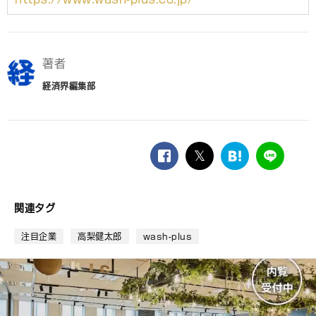
著者
経済界編集部
facebook
twitter
は
LINE
て
な
ブ
関連タグ
ッ
ク
注目企業
高梨健太郎
wash-plus
マ
ー
ク