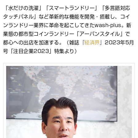
ブ
「水だけの洗濯」「スマートランドリー」「多言語対応
ッ
タッチパネル」など革新的な機能を開発・搭載し、コイ
ク
マ
ンランドリー業界に革命を起こしてきたwash-plus。新
ー
業態の都市型コインランドリー「アーバンスタイル」で
ク
都心への出店を加速する。（雑誌『
経済界
』2023年5月
号「注目企業2023」特集より）