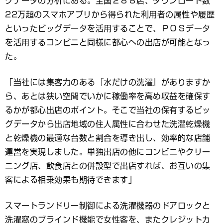
グデータの分析にある。全国２８８店、ダウンロード数
22万超のスマホアプリから得られた利用者の属性や履歴
といったビッグデータを活用することで、ＰＯＳデータ
を活用するコンビニと同様に都心への出店が可能となっ
た。
「当社には集客力のある『水だけの洗濯』がありますか
ら、あとは狭い空間でいかに稼働率を高め収益を確保す
るかが都心出店のポイント。そこで当社の保有するビッ
グデータから出店地域の住人属性に合わせた洗濯乾燥機
と乾燥機の最適な台数と割合を導き出し、効率的な店舗
運営を実現しました。単独出店の他にコンビニやクリー
ニング店、飲食店との併設型で出店すれば、お互いの集
客による相乗効果も期待できます」
スマートランドリー制御による洗濯機器のドアロックと
洗濯窓のブラインド機能で女性客を、またクレジットカ