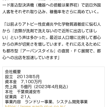
ード差込型決済機（機器への搭載は業界初）で訪日外国
人客をそれぞれ取り込み、稼働率をさらに高めていく。
「以前よりアトピー性皮膚炎や化学物質過敏症に悩む人
から『衣類が洗剤で洗えないので近所に出店してほし
い』という声は多かった。最近は人口増に比例して都心
からの声が切実さを増しています。それに応えるために
も都市型『アーバンスタイル』の直営・ＦＣ展開で、都
心への出店を加速していきます」
会社概要
設立 2013年5月
資本金 7,100万円
売上高 5億円（2023年4月見込）
本社 千葉県浦安市
従業員 21人
事業内容 ランドリー事業、システム開発事業
https://www.wash-plus.co.jp/