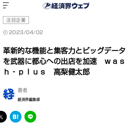
経
済
界
ウ
ェ
ブ
注目企業
2023/04/02
革新的な機能と集客力とビッグデータ
を武器に都心への出店を加速 ｗａｓ
ｈ‐ｐｌｕｓ 高梨健太郎
著者
経済界編集部
ebook
twitter
は
LINE
て
な