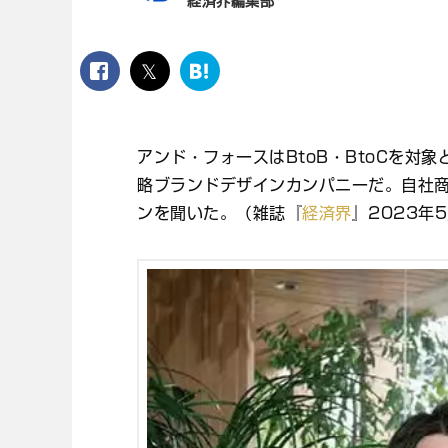
経済界編集部
facebook
twitter
は
て
な
ブ
アンド・フォースはBtoB・BtoCを対
ッ
ク
略ブランドデザインカンパニーだ。自社
マ
ンを聞いた。（雑誌『
経済界
』2023年
ー
ク