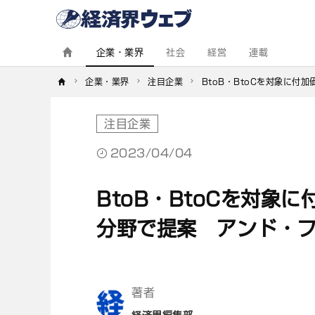
経
済
界
ウ
ェ
企業・業界
社会
経営
連載
ブ
企業・業界
注目企業
BtoB・BtoCを対象に
注目企業
2023/04/04
BtoB・BtoCを対象
分野で提案 アンド・
著者