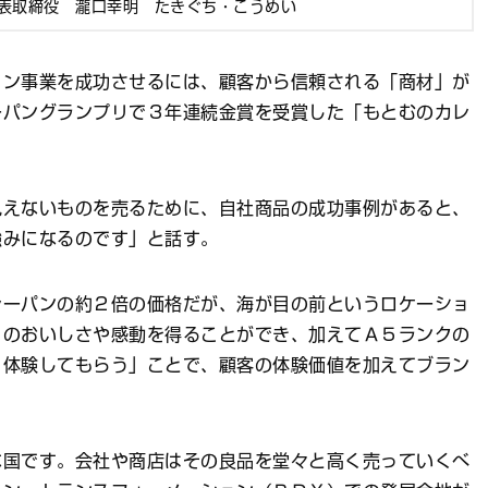
表取締役 瀧口幸明 たきぐち・こうめい
イン事業を成功させるには、顧客から信頼される「商材」が
ーパングランプリで３年連続金賞を受賞した「もとむのカレ
見えないものを売るために、自社商品の成功事例があると、
強みになるのです」と話す。
レーパンの約２倍の価格だが、海が目の前というロケーショ
目のおいしさや感動を得ることができ、加えてＡ５ランクの
く体験してもらう」ことで、顧客の体験価値を加えてブラン
な国です。会社や商店はその良品を堂々と高く売っていくべ